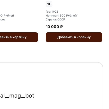
VF
Год: 1923
00 Рублей
Номинал: 500 Рублей
осов
Страна: СССР
10 000 ₽
авить
в
корзину
Добавить
в
корзину
ial_mag_bot