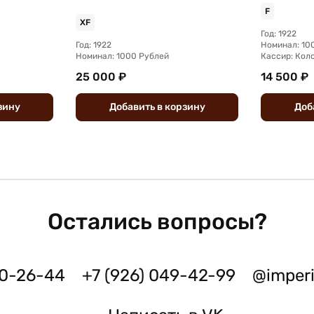
F
XF
Год: 1922
Год: 1922
Номинал: 10
Номинал: 1000 Рублей
Кассир: Кол
25 000 ₽
14 500 ₽
зину
Добавить
в
корзину
Доб
Остались вопросы?
50-26-44
+7 (926) 049-42-99
@imper