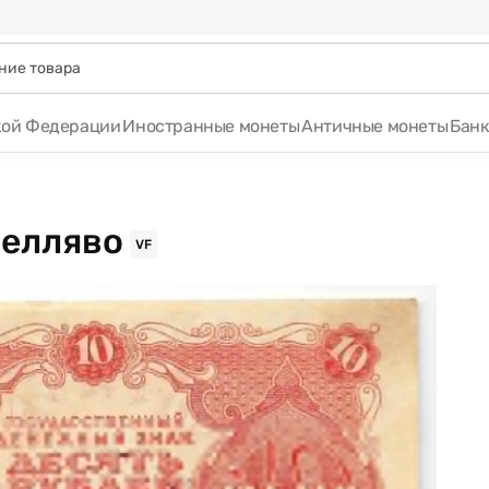
кой Федерации
Иностранные монеты
Античные монеты
Бан
Селляво
VF