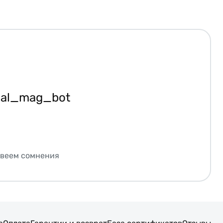
ial_mag_bot
звеем сомнения