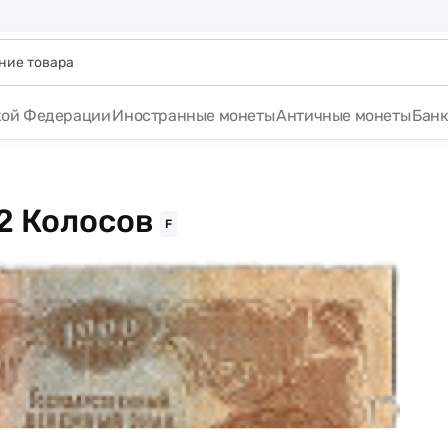
кой Федерации
Иностранные монеты
Античные монеты
Бан
2 Колосов
F