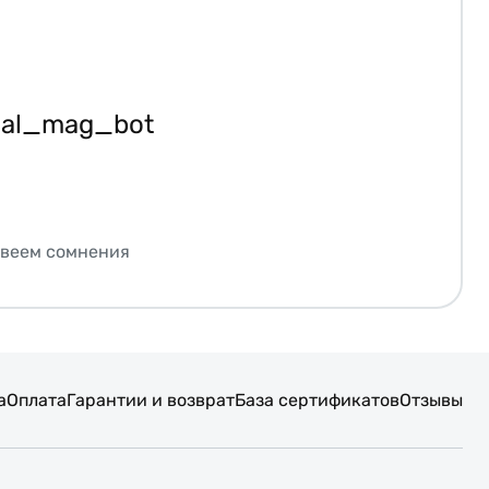
ial_mag_bot
звеем сомнения
а
Оплата
Гарантии и возврат
База сертификатов
Отзывы