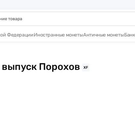
кой Федерации
Иностранные монеты
Античные монеты
Бан
1 выпуск Порохов
XF