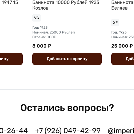
 1947 15
Банкнота 10000 Рублей 1923
Банкнота
Козлов
Беляев
VG
XF
Год: 1923
Номинал: 25000 Рублей
Год: 1923
Страна: СССР
Номинал: 25
8 000 ₽
25 000 ₽
зину
Добавить
в
корзину
Доб
Остались вопросы?
50-26-44
+7 (926) 049-42-99
@imper