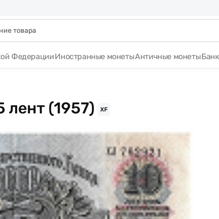
кой Федерации
Иностранные монеты
Античные монеты
Бан
 лент (1957)
XF