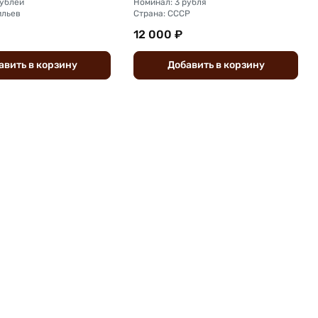
рублей
Номинал: 3 рубля
ильев
Страна: СССР
12 000 ₽
авить
в
корзину
Добавить
в
корзину