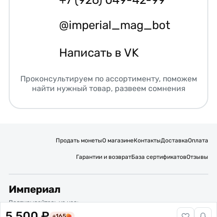
@imperial_mag_bot
Написать в VK
Проконсультируем по ассортименту, поможем
найти нужный товар, развеем сомнения
Продать монеты
О магазине
Контакты
Доставка
Оплата
Гарантии и возврат
База сертификатов
Отзывы
Империал
Подписывайтесь на нас:
5 500 ₽
+165