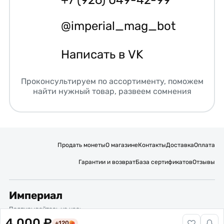
@imperial_mag_bot
Написать в VK
Проконсультируем по ассортименту, поможем
найти нужный товар, развеем сомнения
Продать монеты
О магазине
Контакты
Доставка
Оплата
Гарантии и возврат
База сертификатов
Отзывы
Империал
Подписывайтесь на нас:
4 000 ₽
+120