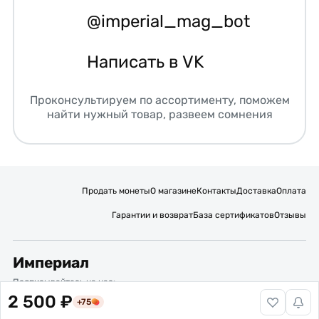
@imperial_mag_bot
Написать в VK
Проконсультируем по ассортименту, поможем
найти нужный товар, развеем сомнения
Продать монеты
О магазине
Контакты
Доставка
Оплата
Гарантии и возврат
База сертификатов
Отзывы
Империал
Подписывайтесь на нас:
2 500 ₽
+75
Вакансии
Публичная оферта