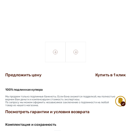
+
+
Предложить цену
Купить в 1 клик
100% подлинная купюра
Мы продаем только подлинные банкноты. Если бона окажется подделкой, мы полностью
вернем Вам деньги и компенсируем стоимость экспертизы.
По запросу мы можем оформить независимое заключение о подлинности на любой
товар из нашего магазина.
Посмотреть гарантии и условия возврата
Комплектация и сохранность