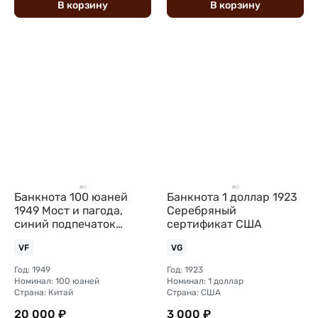
В
корзину
В
корзину
Банкнота 100 юаней
Банкнота 1 доллар 1923
1949 Мост и пагода,
Серебряный
синий подпечаток
сертификат США
Китайская Республика
VF
VG
Китай
Год: 1949
Год: 1923
Номинал: 100 юаней
Номинал: 1 доллар
Страна: Китай
Страна: США
20 000 ₽
3 000 ₽