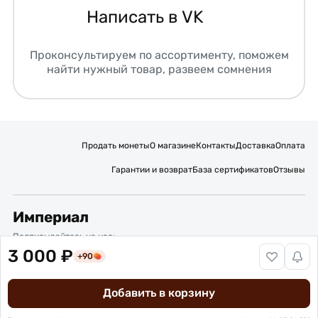
Написать в VK
Проконсультируем по ассортименту, поможем
найти нужный товар, развеем сомнения
Продать монеты
О магазине
Контакты
Доставка
Оплата
Гарантии и возврат
База сертификатов
Отзывы
Империал
Подписывайтесь на нас:
3 000 ₽
+90
Вакансии
Публичная оферта
Политика обработки персональных данных
Карта сайта
Добавить в корзину
© 2016 – 2026 ИП Титов Александр Михайлович
Нумизматический интернет-магазин “Империал”