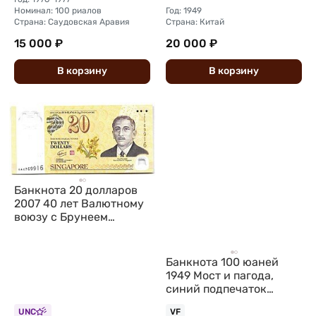
Номинал: 100 риалов
Год: 1949
Страна: Саудовская Аравия
Страна: Китай
15 000 ₽
20 000 ₽
В
корзину
В
корзину
Банкнота 20 долларов
2007 40 лет Валютному
воюзу с Брунеем
Сингапур
Банкнота 100 юаней
1949 Мост и пагода,
синий подпечаток
Китайская Республика
UNC
VF
Китай