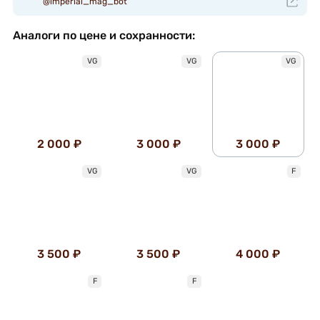
@imperial_mag_bot
Аналоги по цене и сохранности:
VG
VG
VG
2 000 ₽
3 000 ₽
3 000 ₽
VG
VG
F
3 500 ₽
3 500 ₽
4 000 ₽
F
F