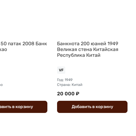
 50 патак 2008 Банк
Банкнота 200 юаней 1949
као
Великая стена Китайская
Республика Китай
VF
Год: 1949
ао
Страна: Китай
20 000 ₽
авить
в
корзину
Добавить
в
корзину