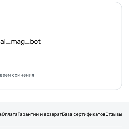
ial_mag_bot
звеем сомнения
а
Оплата
Гарантии и возврат
База сертификатов
Отзывы