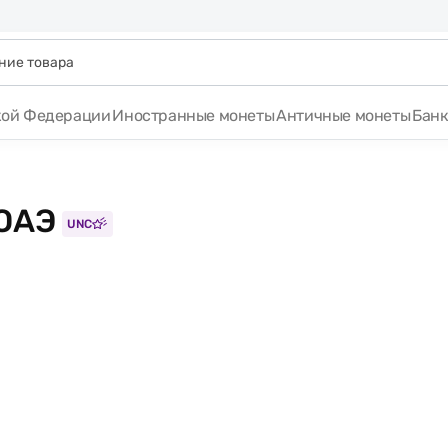
кой Федерации
Иностранные монеты
Античные монеты
Бан
 ОАЭ
UNC