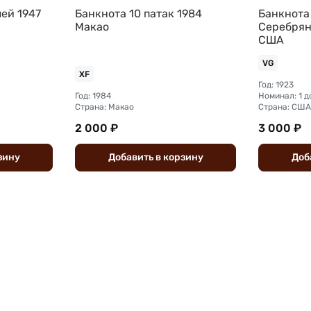
ей 1947
Банкнота 10 патак 1984
Банкнота 
Макао
Серебрян
США
VG
XF
Год: 1923
Год: 1984
Номинал: 1 
Страна: Макао
Страна: США
2 000 ₽
3 000 ₽
зину
Добавить
в
корзину
Доб