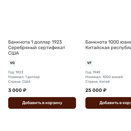
Банкнота 1 доллар 1923
Банкнота 1000 юан
Серебряный сертификат
Китайская республ
США
VG
VF
Год: 1923
Год: 1949
Номинал: 1 доллар
Номинал: 1000 юаней
Страна: США
Страна: Китай
3 000 ₽
25 000 ₽
Добавить
в
корзину
Добавить
в
кор