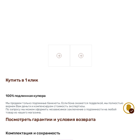
+
+
Купить в 1 клик
100% подлинная купюра
Мы продаем только подлинные банкноты. Если бона окажется подделкой, мы полностью
вернем Вам деньги и компенсируем стоимость экспертизы.
По запросу мы можем оформить независимое заключение о подлинности на любой
товар из нашего магазина.
Посмотреть гарантии и условия возврата
Комплектация и сохранность