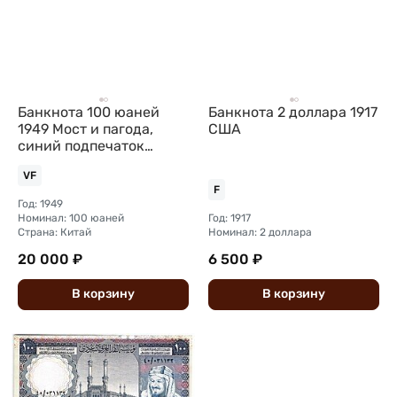
Банкнота 100 юаней
Банкнота 2 доллара 1917
1949 Мост и пагода,
США
синий подпечаток
Китайская Республика
VF
Китай
F
Год: 1949
Номинал: 100 юаней
Год: 1917
Страна: Китай
Номинал: 2 доллара
20 000 ₽
6 500 ₽
В
корзину
В
корзину