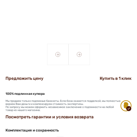
+
+
Предложить цену
Купить в 1 клик
100% подлинная купюра
Мы продаем только подлинные банкноты. Если бона окажется подделкой, мы полностью
вернем Вам деньги и компенсируем стоимость экспертизы.
По запросу мы можем оформить независимое заключение о подлинности на любой
товар из нашего магазина.
Посмотреть гарантии и условия возврата
Комплектация и сохранность