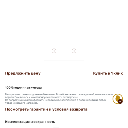
+
+
Предложить цену
Купить в 1 клик
100% подлинная купюра
Мы продаем только подлинные банкноты. Если бона окажется подделкой, мы полностью
вернем Вам деньги и компенсируем стоимость экспертизы.
По запросу мы можем оформить независимое заключение о подлинности на любой
товар из нашего магазина.
Посмотреть гарантии и условия возврата
Комплектация и сохранность