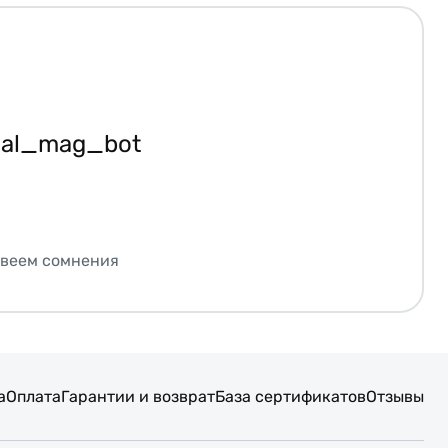
ial_mag_bot
звеем сомнения
а
Оплата
Гарантии и возврат
База сертификатов
Отзывы