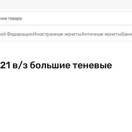
кой Федерации
Иностранные монеты
Античные монеты
Бан
21 в/з большие теневые