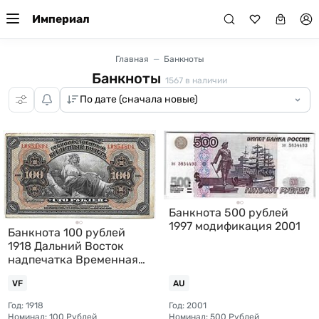
Империал
Главная
Банкноты
Банкноты
1567
в наличии
Банкнота 500 рублей
1997 модификация 2001
Банкнота 100 рублей
1918 Дальний Восток
надпечатка Временная
земская власть
VF
AU
Прибайкалья
Год: 1918
Год: 2001
Номинал: 100 Рублей
Номинал: 500 Рублей