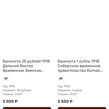
Банкнота 25 рублей 1918
Банкнота 1 рубль 1918
Дальний Восток
Сибирское временное
Временная Земская
правительство Колчак
власть Прибайкалья
Сибирь
VF
XF
надпечатка
Год: 1918
Год: 1918
Номинал: 25 рублей
Номинал: 1 рубль
Страна: СССР
Страна: СССР
3 500 ₽
2 500 ₽