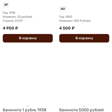
власть Прибайкалья
XF
надпечатка
AU
Год: 1918
Номинал: 25 рублей
Год: 1920
Страна: СССР
Номинал: 100 Рублей
4 900 ₽
4 500 ₽
В
корзину
В
корзину
Банкнота 1 рубль 1938
Банкнота 5000 рублей