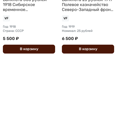
1918 Сибирское
Полевое казначейство
временное
Северо-Западный фронт
правительство Колчак
Юденич
VF
VF
Сибирь
Год: 1918
Год: 1919
Страна: СССР
Номинал: 25 рублей
5 500 ₽
6 500 ₽
В
корзину
В
корзину