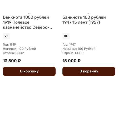
Банкнота 1000 рублей
Банкнота 100 рублей
1919 Полевое
1947 15 лент (1957)
казначейство Северо-
Западного фронта
VF
XF
Юденич
Год: 1919
Год: 1947
Номинал: 100 Рублей
Номинал: 100 Рублей
Страна: СССР
Страна: СССР
13 500 ₽
15 000 ₽
В
корзину
В
корзину