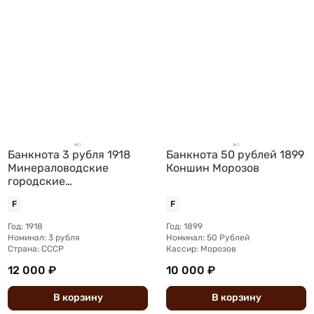
Банкнота 3 рубля 1918
Банкнота 50 рублей 1899
Минераловодские
Коншин Морозов
городские
самоуправления
F
F
Минеральные Воды
Пятигорск
Год: 1918
Год: 1899
Номинал: 3 рубля
Номинал: 50 Рублей
Страна: СССР
Кассир: Морозов
12 000 ₽
10 000 ₽
В
корзину
В
корзину