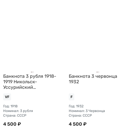
Банкнота 3 рубля 1918-
Банкнота 3 червонца
1919 Никольск-
1932
Уссурийский
Организация казенных
VF
F
сельскохозяйственных
складов
Год: 1918
Год: 1932
Номинал: 3 рубля
Номинал: 3 Червонца
Страна: СССР
Страна: СССР
4 500 ₽
4 500 ₽