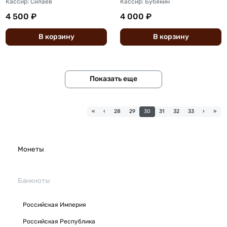
Кассир: Силаев
Кассир: Бубякин
4 500 ₽
4 000 ₽
В
корзину
В
корзину
Показать еще
«
‹
28
29
30
31
32
33
›
»
Монеты
Банкноты
Российская Империя
Российская Республика