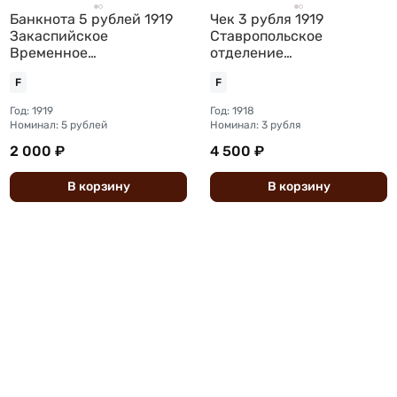
Банкнота 5 рублей 1919
Чек 3 рубля 1919
Закаспийское
Ставропольское
Временное
отделение
Правительство Ашхабад
Государственного банка
F
F
Асхабад
Ставрополь
Год: 1919
Год: 1918
Номинал: 5 рублей
Номинал: 3 рубля
2 000 ₽
4 500 ₽
В
корзину
В
корзину