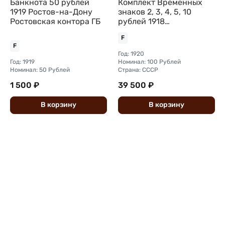
Банкнота 50 рублей
Комплект Временных
1919 Ростов-на-Дону
знаков 2, 3, 4, 5, 10
Ростовская контора ГБ
рублей 1918
Меджибожский
F
Общественный
F
Кооператив Жизнь
Год: 1920
Меджибож
Год: 1919
Номинал: 100 Рублей
Номинал: 50 Рублей
Страна: СССР
1 500 ₽
39 500 ₽
В
корзину
В
корзину