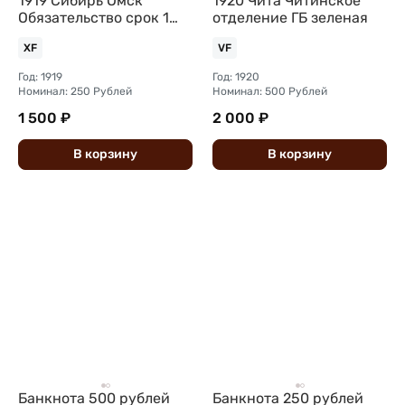
1919 Сибирь Омск
1920 Чита Читинское
Обязательство срок 1
отделение ГБ зеленая
июля 1920
XF
VF
Государственнаго
Год: 1919
Год: 1920
Номинал: 250 Рублей
Номинал: 500 Рублей
1 500 ₽
2 000 ₽
В
корзину
В
корзину
Банкнота 500 рублей
Банкнота 250 рублей