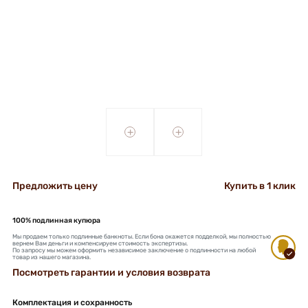
+
+
Предложить цену
Купить в 1 клик
100% подлинная купюра
Мы продаем только подлинные банкноты. Если бона окажется подделкой, мы полностью
вернем Вам деньги и компенсируем стоимость экспертизы.
По запросу мы можем оформить независимое заключение о подлинности на любой
товар из нашего магазина.
Посмотреть гарантии и условия возврата
Комплектация и сохранность