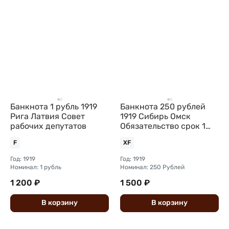
Банкнота 1 рубль 1919
Банкнота 250 рублей
Рига Латвия Совет
1919 Сибирь Омск
рабочих депутатов
Обязательство срок 1
июля 1920
F
XF
Государственнаго
Год: 1919
Год: 1919
Номинал: 1 рубль
Номинал: 250 Рублей
1 200 ₽
1 500 ₽
В
корзину
В
корзину