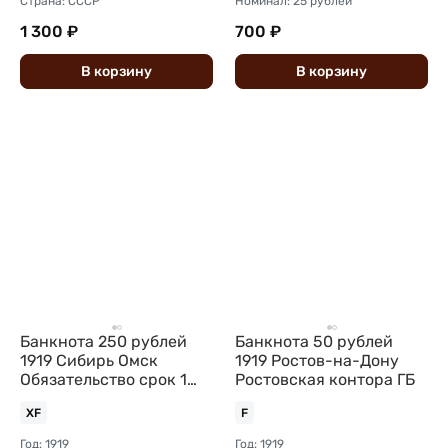
Страна: СССР
Номинал: 25 рублей
1 300 ₽
700 ₽
В
корзину
В
корзину
Банкнота 250 рублей
Банкнота 50 рублей
1919 Сибирь Омск
1919 Ростов-на-Дону
Обязательство срок 1
Ростовская контора ГБ
июля 1920
XF
F
Государственнаго
Год: 1919
Год: 1919