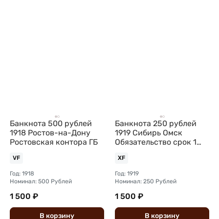
Банкнота 500 рублей
Банкнота 250 рублей
1918 Ростов-на-Дону
1919 Сибирь Омск
Ростовская контора ГБ
Обязательство срок 1
июля 1920
VF
XF
Государственнаго
Год: 1918
Год: 1919
Номинал: 500 Рублей
Номинал: 250 Рублей
1 500 ₽
1 500 ₽
В
корзину
В
корзину