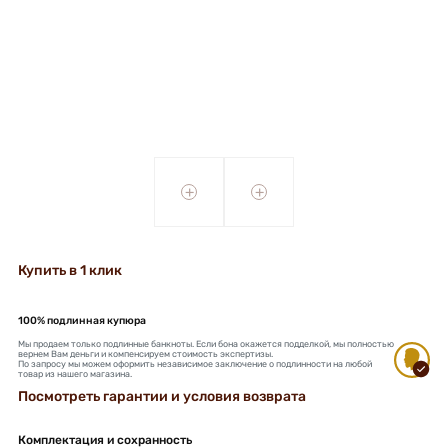
+
+
Купить в 1 клик
100% подлинная купюра
Мы продаем только подлинные банкноты. Если бона окажется подделкой, мы полностью
вернем Вам деньги и компенсируем стоимость экспертизы.
По запросу мы можем оформить независимое заключение о подлинности на любой
товар из нашего магазина.
Посмотреть гарантии и условия возврата
Комплектация и сохранность