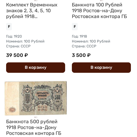
Комплект Временных
Банкнота 100 Рублей
знаков 2, 3, 4, 5, 10
1918 Ростов-на-Дону
рублей 1918
Ростовская контора ГБ
Меджибожский
F
F
Общественный
Кооператив Жизнь
Год: 1920
Год: 1918
Меджибож
Номинал: 100 Рублей
Номинал: 100 Рублей
Страна: СССР
Страна: СССР
39 500 ₽
3 500 ₽
В
корзину
В
корзину
Банкнота 500 рублей
1918 Ростов-на-Дону
Ростовская контора ГБ