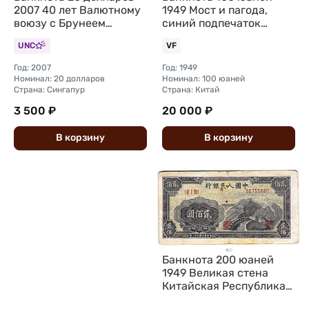
2007 40 лет Валютному
1949 Мост и пагода,
воюзу с Брунеем
синий подпечаток
Сингапур
Китайская Республика
UNC
VF
Китай
Год: 2007
Год: 1949
Номинал: 20 долларов
Номинал: 100 юаней
Страна: Сингапур
Страна: Китай
3 500 ₽
20 000 ₽
В
корзину
В
корзину
Банкнота 200 юаней
1949 Великая стена
Китайская Республика
Китай