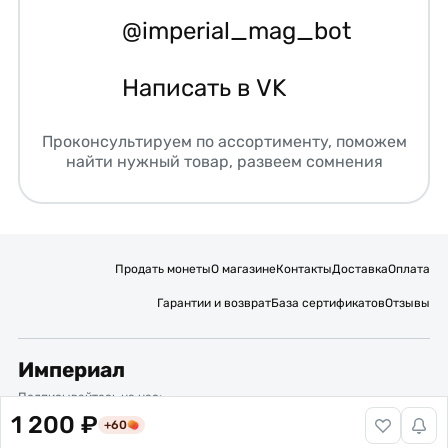
@imperial_mag_bot
Написать в VK
Проконсультируем по ассортименту, поможем
найти нужный товар, развеем сомнения
Продать монеты
О магазине
Контакты
Доставка
Оплата
Гарантии и возврат
База сертификатов
Отзывы
Империал
Подписывайтесь на нас:
1 200 ₽
+60
Вакансии
Публичная оферта