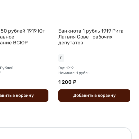
 50 рублей 1919 Юг
Банкнота 1 рубль 1919 Рига
лавное
Латвия Совет рабочих
вание ВСЮР
депутатов
F
 Рублей
Год: 1919
Р
Номинал: 1 рубль
1 200 ₽
авить
в
корзину
Добавить
в
корзину