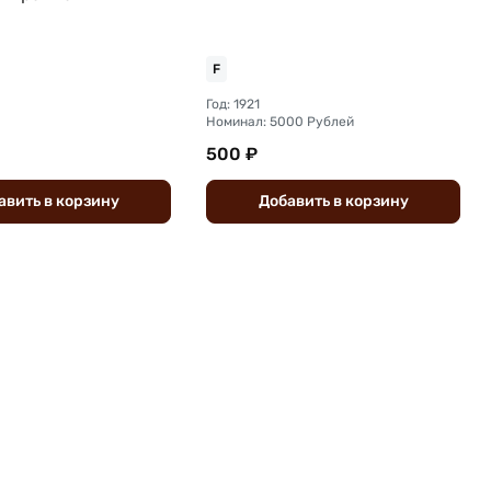
F
Год: 1921
Номинал: 5000 Рублей
500 ₽
авить
в
корзину
Добавить
в
корзину