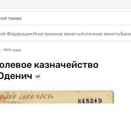
кой Федерации
Иностранные монеты
Античные монеты
Бан
- 1923 годов
Полевое казначейство
Юденич
VF