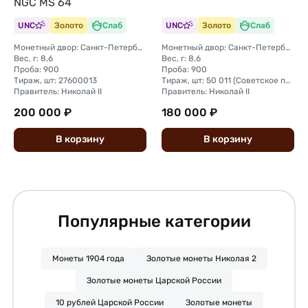
NGC MS 64
UNC
Золото
Слаб
UNC
Золото
Слаб
Монетный двор: Санкт-Петербургский монетный двор
Монетный двор: Санкт-Петербургский монетный двор
Вес, г: 8,6
Вес, г: 8,6
Проба: 900
Проба: 900
Тираж, шт: 27600013
Тираж, шт: 50 011 (Советское правительство с декабря 1925 г. по март 1926 г. отчеканило 2 011 000 10-ти рублевого достоинства царского образца, предположительно штемпелями 1911 г.)
Правитель: Николай II
Правитель: Николай II
200 000 ₽
180 000 ₽
В
корзину
В
корзину
Популярные категории
Монеты 1904 года
Золотые монеты Николая 2
Золотые монеты Царской России
10 рублей Царской России
Золотые монеты