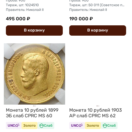
Проба: 900
Проба: 900
Тираж, шт: 1024510
Тираж, шт: 50 011 (Советское правительство с декабря 1925 г. по март 1926 г. отчеканило 2 011 000 10-ти рублевого достоинства царского образца, предположительно штемпелями 1911 г.)
Правитель: Николай II
Правитель: Николай II
495 000 ₽
190 000 ₽
В
корзину
В
корзину
Монета 10 рублей 1903
Монета 10 рублей 1899
АР слаб CPRC MS 62
ЭБ слаб CPRC MS 60
UNC
Золото
Слаб
UNC
Золото
Слаб