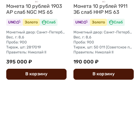
Монета 10 рублей 1903
Монета 10 рублей 1911
АР слаб NGC MS 65
ЭБ слаб ННР MS 63
UNC
Золото
Слаб
UNC
Золото
Слаб
Монетный двор: Санкт-Петербургский монетный двор
Монетный двор: Санкт-Петербургский монетный двор
Вес, г: 8,6
Вес, г: 8,6
Проба: 900
Проба: 900
Тираж, шт: 2817019
Тираж, шт: 50 011 (Советское правительство с декабря 1925 г. по март 1926 г. отчеканило 2 011 000 10-ти рублевого достоинства царского образца, предположительно штемпелями 1911 г.)
Правитель: Николай II
Правитель: Николай II
395 000 ₽
190 000 ₽
В
корзину
В
корзину