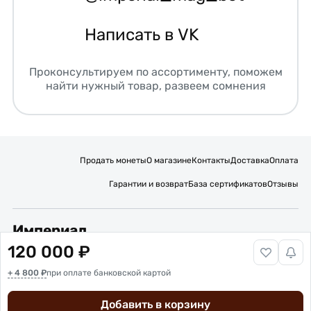
Написать в VK
Проконсультируем по ассортименту, поможем
найти нужный товар, развеем сомнения
Продать монеты
О магазине
Контакты
Доставка
Оплата
Гарантии и возврат
База сертификатов
Отзывы
Империал
120 000 ₽
Подписывайтесь на нас:
+ 4 800 ₽
Вакансии
при оплате банковской картой
Публичная оферта
Политика обработки персональных данных
Карта сайта
Добавить в корзину