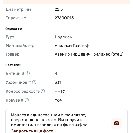
Диаметр, мм
22,5 
Тираж, шт
27600013 
Описание
Гурт
Надпись 
Минцмейстер
Аполлон Грасгоф 
Гравер
Авенир Гиршевич Грилихес (отец) 
Каталоги
Биткин #
4 
Уздеников #
331 
Конрос редкость
+ - R1 
Краузе #
Y64 
Монета в единственном экземпляре,
представлена на фото. Вы получите
именно то, что видите на фотографии
Запросить еще фото