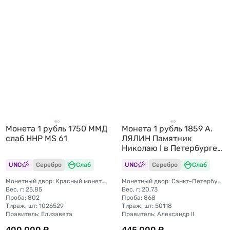
Монета 1 рубль 1750 ММД
Монета 1 рубль 1859 А.
слаб ННР MS 61
ЛЯЛИН Памятник
Николаю I в Петербурге
Конь слаб ННР MS 60
UNC
Серебро
Слаб
UNC
Серебро
Слаб
Монетный двор: Красный монетный двор (Москва)
Монетный двор: Санкт-Петербургский монетный двор
Вес, г: 25,85
Вес, г: 20,73
Проба: 802
Проба: 868
Тираж, шт: 1026529
Тираж, шт: 50118
Правитель: Елизавета
Правитель: Александр II
400 000 ₽
445 000 ₽