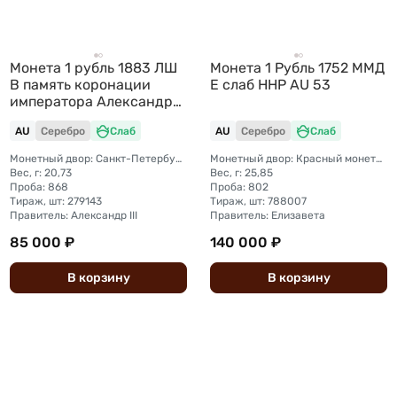
Монета 1 рубль 1883 ЛШ
Монета 1 Рубль 1752 ММД
В память коронации
Е слаб ННР AU 53
императора Александра
III слаб ННР AU 53
AU
Серебро
Слаб
AU
Серебро
Слаб
Монетный двор: Санкт-Петербургский монетный двор
Монетный двор: Красный монетный двор (Москва)
Вес, г: 20,73
Вес, г: 25,85
Проба: 868
Проба: 802
Тираж, шт: 279143
Тираж, шт: 788007
Правитель: Александр III
Правитель: Елизавета
85 000 ₽
140 000 ₽
В
корзину
В
корзину