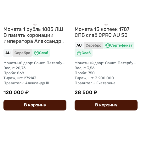
Монета 1 рубль 1883 ЛШ
Монета 15 копеек 1787
В память коронации
СПБ слаб CPRC AU 50
императора Александра
AU
Серебро
Сертификат
III слаб NGC AU 58
AU
Серебро
Слаб
Слаб
Монетный двор: Санкт-Петербургский монетный двор
Монетный двор: Санкт-Петербургский монетный двор
Вес, г: 20,73
Вес, г: 3,56
Проба: 868
Проба: 750
Тираж, шт: 279143
Тираж, шт: 3 200 000
Правитель: Александр III
Правитель: Екатерина II
120 000 ₽
28 500 ₽
В
корзину
В
корзину