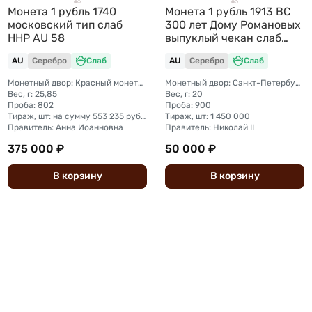
Монета 1 рубль 1740
Монета 1 рубль 1913 ВС
московский тип слаб
300 лет Дому Романовых
ННР AU 58
выпуклый чекан слаб
ННР AU 55
AU
Серебро
Слаб
AU
Серебро
Слаб
Монетный двор: Красный монетный двор (Москва)
Монетный двор: Санкт-Петербургский монетный двор
Вес, г: 25,85
Вес, г: 20
Проба: 802
Проба: 900
Тираж, шт: на сумму 553 235 рублей (рубль + полтина + полуполтинник)
Тираж, шт: 1 450 000
Правитель: Анна Иоанновна
Правитель: Николай II
375 000 ₽
50 000 ₽
В
корзину
В
корзину