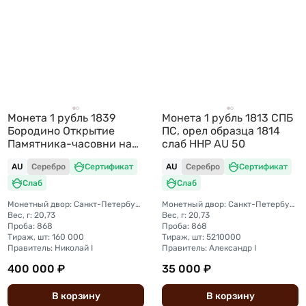
Монета 1 рубль 1839
Монета 1 рубль 1813 СПБ
Бородино Открытие
ПС, орел образца 1814
Памятника-часовни на
слаб ННР AU 50
Бородинском поле слаб
AU
Серебро
Сертификат
AU
Серебро
Сертификат
ННР AU 53
Слаб
Слаб
Монетный двор: Санкт-Петербургский монетный двор
Монетный двор: Санкт-Петербургский монетный двор
Вес, г: 20,73
Вес, г: 20,73
Проба: 868
Проба: 868
Тираж, шт: 160 000
Тираж, шт: 5210000
Правитель: Николай I
Правитель: Александр I
400 000 ₽
35 000 ₽
В
корзину
В
корзину