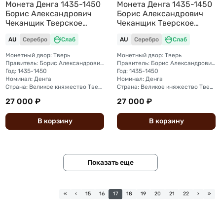
Монета Денга 1435-1450
Монета Денга 1435-1450
Борис Александрович
Борис Александрович
Чеканщик Тверское
Чеканщик Тверское
княжество слаб ННР AU
княжество слаб ННР AU
AU
Серебро
Слаб
AU
Серебро
Слаб
58
58
Монетный двор: Тверь
Монетный двор: Тверь
Правитель: Борис Александрович (1426 - 1461)
Правитель: Борис Александрович (1426 - 1461)
Год: 1435-1450
Год: 1435-1450
Номинал: Денга
Номинал: Денга
Страна: Великое княжество Тверское
Страна: Великое княжество Тверское
27 000 ₽
27 000 ₽
В
корзину
В
корзину
Показать еще
«
‹
15
16
17
18
19
20
21
22
›
»