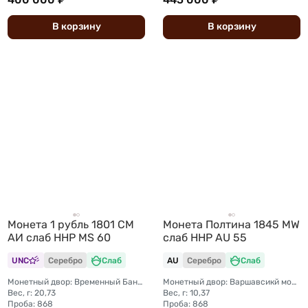
В
корзину
В
корзину
Монета 1 рубль 1801 СМ
Монета Полтина 1845 MW
АИ слаб ННР MS 60
слаб ННР AU 55
UNC
Серебро
Слаб
AU
Серебро
Слаб
Монетный двор: Временный Банковский монетный двор (Санкт-Петербург)
Монетный двор: Варшавсикй монетный двор (Польша)
Вес, г: 20,73
Вес, г: 10,37
Проба: 868
Проба: 868