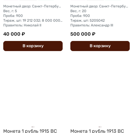
Монетный двор: Санкт-Петербургский монетный двор; Парижский монетный двор
Монетный двор: Санкт-Петербургский монетный двор
Вес, г: 5
Вес, г: 20
Проба: 900
Проба: 900
Тираж, шт: 19 212 032; 8 000 000 (полностью идентичны 25 копейкам, отчеканенным на С.-Петербургсокмном дворе)
Тираж, шт: 5205042
Правитель: Николай II
Правитель: Александр III
40 000 ₽
500 000 ₽
В
корзину
В
корзину
Монета 1 рубль 1915 ВС
Монета 1 рубль 1913 ВС