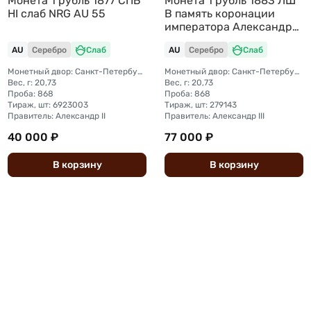
Монета 1 рубль 1877 СПБ
Монета 1 рубль 1883 ЛШ
HI слаб NRG AU 55
В память коронации
императора Александра
III слаб PCGS AU 50
AU
Серебро
Слаб
AU
Серебро
Слаб
Монетный двор: Санкт-Петербургский монетный двор
Монетный двор: Санкт-Петербургский монетный двор
Вес, г: 20,73
Вес, г: 20,73
Проба: 868
Проба: 868
Тираж, шт: 6923003
Тираж, шт: 279143
Правитель: Александр II
Правитель: Александр III
40 000 ₽
77 000 ₽
В
корзину
В
корзину