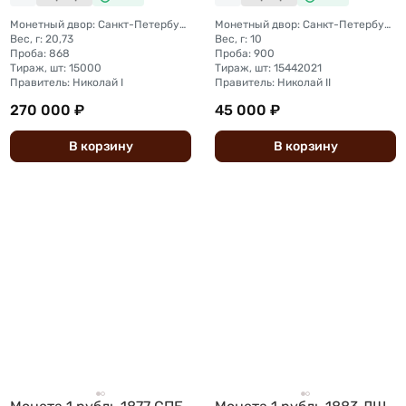
слаб ННР AU 53
Монетный двор: Санкт-Петербургский монетный двор
Монетный двор: Санкт-Петербургский монетный двор
Вес, г: 20,73
Вес, г: 10
Проба: 868
Проба: 900
Тираж, шт: 15000
Тираж, шт: 15442021
Правитель: Николай I
Правитель: Николай II
270 000 ₽
45 000 ₽
В
корзину
В
корзину