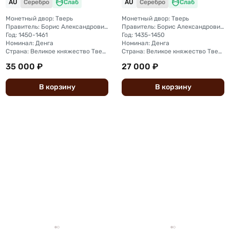
AU
Серебро
Слаб
AU
Серебро
Слаб
княжество слаб ННР AU
58
53
Монетный двор: Тверь
Монетный двор: Тверь
Правитель: Борис Александрович (1426 — 1461)
Правитель: Борис Александрович (1426 - 1461)
Год: 1450-1461
Год: 1435-1450
Номинал: Денга
Номинал: Денга
Страна: Великое княжество Тверское
Страна: Великое княжество Тверское
35 000 ₽
27 000 ₽
В
корзину
В
корзину