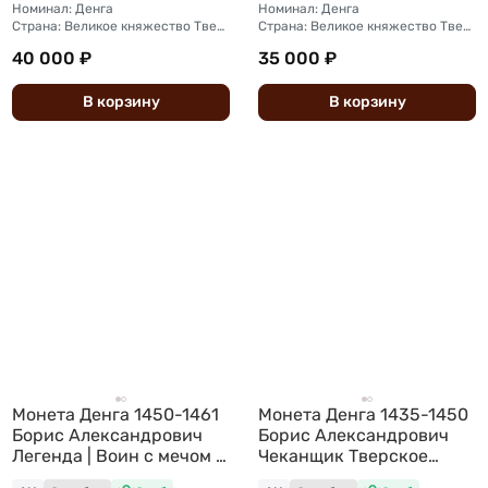
Номинал: Денга
Номинал: Денга
Страна: Великое княжество Тверское
Страна: Великое княжество Тверское
40 000 ₽
35 000 ₽
В
корзину
В
корзину
Монета Денга 1450-1461
Монета Денга 1435-1450
Борис Александрович
Борис Александрович
Легенда | Воин с мечом и
Чеканщик Тверское
шаром Тверское
княжество слаб ННР AU