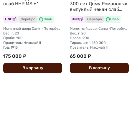
слаб ННР MS 61
300 лет Дому Романовых
выпуклый чекан слаб
ННР MS 61
UNC
Серебро
Слаб
UNC
Серебро
Слаб
Монетный двор: Санкт-Петербургский монетный двор
Монетный двор: Санкт-Петербургский монетный двор
Вес, г: 20
Вес, г: 20
Проба: 900
Проба: 900
Правитель: Николай II
Тираж, шт: 1 450 000
Год: 1915
Правитель: Николай II
175 000 ₽
65 000 ₽
В
корзину
В
корзину