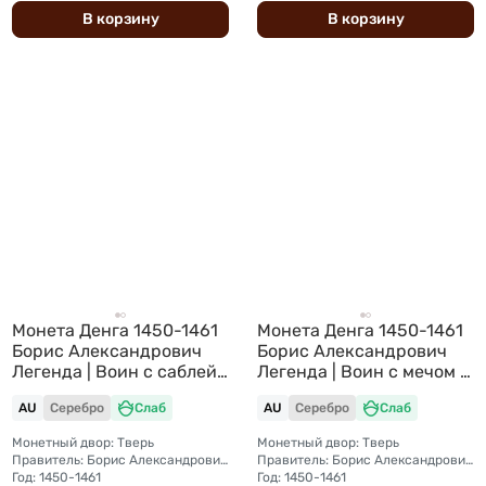
В
корзину
В
корзину
Монета Денга 1450-1461
Монета Денга 1450-1461
Борис Александрович
Борис Александрович
Легенда | Воин с саблей,
Легенда | Воин с мечом и
рука в бок Тверское
шаром Тверское
AU
Серебро
Слаб
AU
Серебро
Слаб
княжество слаб ННР AU
княжество слаб ННР AU
58
58
Монетный двор: Тверь
Монетный двор: Тверь
Правитель: Борис Александрович (1426 — 1461)
Правитель: Борис Александрович (1426 — 1461)
Год: 1450-1461
Год: 1450-1461