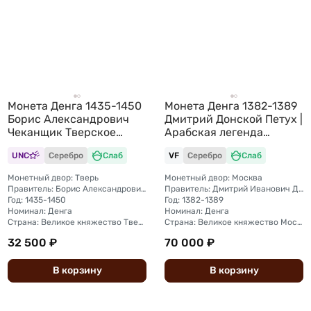
Монета Денга 1435-1450
Монета Денга 1382-1389
Борис Александрович
Дмитрий Донской Петух |
Чеканщик Тверское
Арабская легенда
княжество слаб NGC MS
Московское княжество
UNC
Серебро
Слаб
VF
Серебро
Слаб
62
слаб ННР VF
Монетный двор: Тверь
Монетный двор: Москва
Правитель: Борис Александрович (1426 - 1461)
Правитель: Дмитрий Иванович Донской (1359—1389)
Год: 1435-1450
Год: 1382-1389
Номинал: Денга
Номинал: Денга
Страна: Великое княжество Тверское
Страна: Великое княжество Московское
32 500 ₽
70 000 ₽
В
корзину
В
корзину