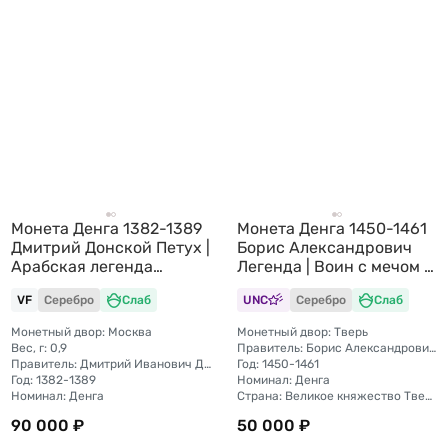
Монета Денга 1382-1389
Монета Денга 1450-1461
Дмитрий Донской Петух |
Борис Александрович
Арабская легенда
Легенда | Воин с мечом и
Московское княжество
шаром Тверское
VF
Серебро
Слаб
UNC
Серебро
Слаб
слаб ННР VF+
княжество слаб ННР MS
62
Монетный двор: Москва
Монетный двор: Тверь
Вес, г: 0,9
Правитель: Борис Александрович (1426 — 1461)
Правитель: Дмитрий Иванович Донской (1359—1389)
Год: 1450-1461
Год: 1382-1389
Номинал: Денга
Номинал: Денга
Страна: Великое княжество Тверское
90 000 ₽
50 000 ₽