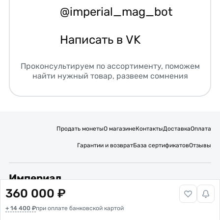
@imperial_mag_bot
Написать в VK
Проконсультируем по ассортименту, поможем
найти нужный товар, развеем сомнения
Продать монеты
О магазине
Контакты
Доставка
Оплата
Гарантии и возврат
База сертификатов
Отзывы
Империал
360 000 ₽
Подписывайтесь на нас:
+ 14 400 ₽
Вакансии
при оплате банковской картой
Публичная оферта