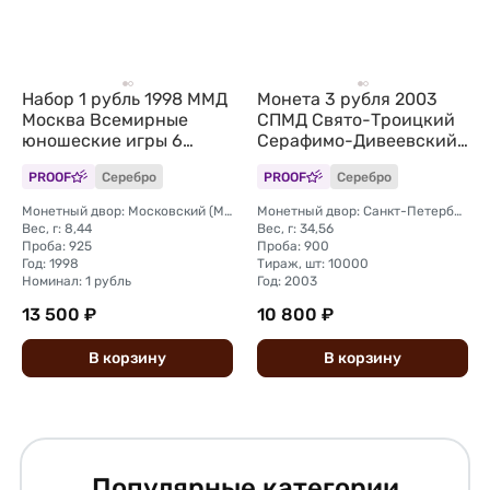
Набор 1 рубль 1998 ММД
Монета 3 рубля 2003
Москва Всемирные
СПМД Свято-Троицкий
юношеские игры 6
Серафимо-Дивеевский
монет (без упаковки)
монастырь
PROOF
Серебро
PROOF
Серебро
Монетный двор: Московский (ММД)
Монетный двор: Санкт-Петербургский (СПМД)
Вес, г: 8,44
Вес, г: 34,56
Проба: 925
Проба: 900
Год: 1998
Тираж, шт: 10000
Номинал: 1 рубль
Год: 2003
13 500 ₽
10 800 ₽
В
корзину
В
корзину
Популярные категории