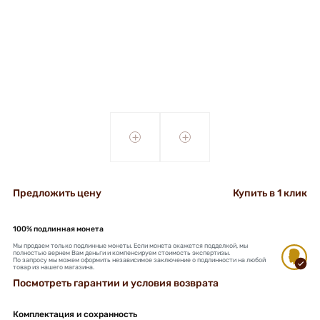
+
+
Предложить цену
Купить в 1 клик
100% подлинная монета
Мы продаем только подлинные монеты. Если монета окажется подделкой, мы
полностью вернем Вам деньги и компенсируем стоимость экспертизы.
По запросу мы можем оформить независимое заключение о подлинности на любой
товар из нашего магазина.
Посмотреть гарантии и условия возврата
Комплектация и сохранность