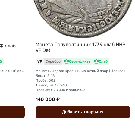
Монета Полуполтинник 1739 слаб ННР
НФ слаб
VF Det.
б
VF
Серебро
Сертификат
Слаб
Монетный двор: Санкт-Петербургский монетный двор
Монетный двор: Красный монетный двор (Москва)
Вес, г: 6,46
Проба: 802
Тираж, шт: 56 260
Правитель: Анна Иоанновна
140 000 ₽
Добавить
в
корзину