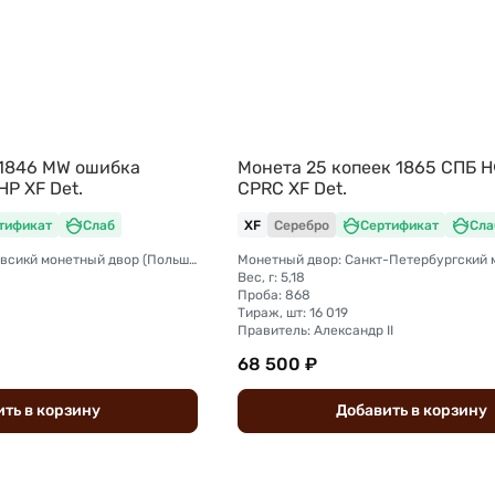
 1846 МW ошибка
Монета 25 копеек 1865 СПБ 
Р XF Det.
CPRC XF Det.
тификат
Слаб
XF
Серебро
Сертификат
Сла
Монетный двор: Варшавсикй монетный двор (Польша)
Вес, г: 5,18
Проба: 868
Тираж, шт: 16 019
Правитель: Александр II
68 500 ₽
ить
в
корзину
Добавить
в
корзину