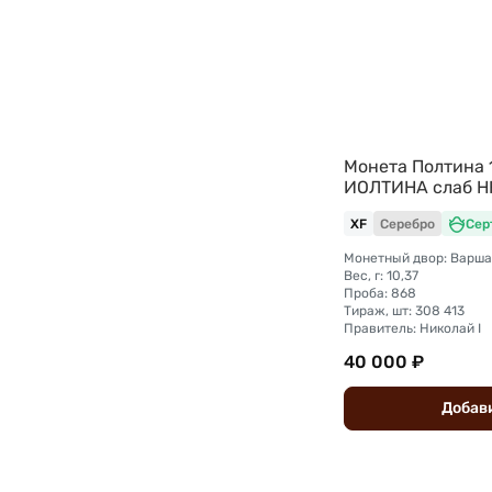
Монета Полтина
ИОЛТИНА слаб НН
XF
Серебро
Сер
Вес, г: 10,37
Проба: 868
Тираж, шт: 308 413
Правитель: Николай I
40 000 ₽
Добав