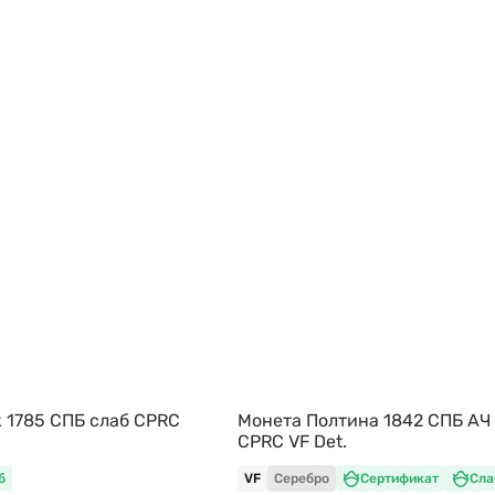
к 1785 СПБ слаб CPRC
Монета Полтина 1842 СПБ АЧ
CPRC VF Det.
б
VF
Серебро
Сертификат
Сла