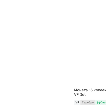
Монета 15 копее
VF Det.
VF
Серебро
Сла