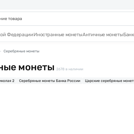
кой Федерации
Иностранные монеты
Античные монеты
Бан
Серебряные монеты
ные монеты
2678
в наличии
иколая 2
Серебряные монеты Банка России
Царские серебряные моне