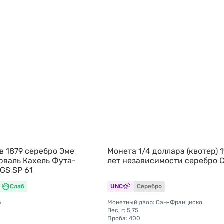
в 1879 серебро Эме
Монета 1/4 доллара (квотер) 
рваль Кахель Фута-
лет независимости серебро
GS SP 61
Слаб
UNC
Серебро
ь
Монетный двор: Сан-Франциско
Вес, г: 5,75
Проба: 400