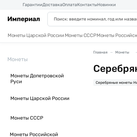
Россия
Гарантии
Доставка
Оплата
Контакты
Новинки
Империал
Монеты Царской России
Монеты СССР
Монеты Российс
Главная
Монеты
Монеты
Серебря
Монеты Допетровской
Руси
Серебряные монеты Н
Монеты Царской России
Монеты СССР
Монеты Российской