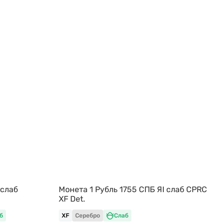
 слаб
Монета 1 Рубль 1755 СПБ ЯI слаб CPRC
XF Det.
б
XF
Серебро
Слаб