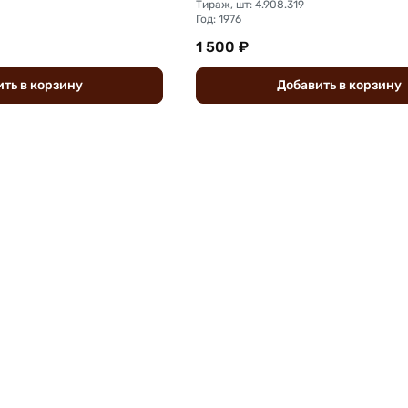
Тираж, шт: 4.908.319
Год: 1976
1 500 ₽
ить
в
корзину
Добавить
в
корзину