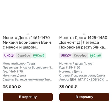
Монета Денга 1461-1470
Монета Денга 1425-1460
Михаил Борисович Воин
Довмонт Д | Легенда
с мечом и шаром
Псковская республика
Тверское княжество
Псков слаб ННР MS 61
UNC
Серебро
Слаб
UNC
Серебро
Слаб
слаб ННР MS 61
Монетный двор: Тверь
Монетный двор: Псков
Правитель: Михаил Борисович (1461—1485)
Год: 1425-1460
Год: 1461-1470
Номинал: Денга
Номинал: Денга
Страна: Псковская республика
Страна: Великое княжество Тверское
Аверс: ДЕН | ЬГА ПСК | ОВ ЪСК | AIА
35 000 ₽
35 000 ₽
В
корзину
В
корзину