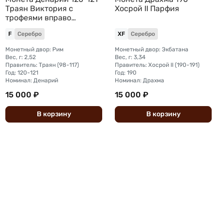
Траян Виктория с
Хосрой II Парфия
трофеями вправо
Римская Империя
F
Серебро
XF
Серебро
Монетный двор: Рим
Монетный двор: Экбатана
Вес, г: 2,52
Вес, г: 3,34
Правитель: Траян (98-117)
Правитель: Хосрой II (190-191)
Год: 120-121
Год: 190
Номинал: Денарий
Номинал: Драхма
15 000 ₽
15 000 ₽
В
корзину
В
корзину