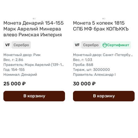
Монета Денарий 154-155
Монета 5 копеек 1815
Марк Аврелий Минерва
СПБ МФ брак КОПЬККЪ
влево Римская Империя
VF
Серебро
VF
Серебро
Сертификат
Монетный двор: Рим
Монетный двор: Санкт-Петербургский монетный двор
Вес, г: 2,86
Вес, г: 1,03
Правитель: Марк Аврелий (139-161)
Проба: 868
Год: 154-155
Тираж, шт: 3000000
Номинал: Денарий
Правитель: Александр I
25 000 ₽
30 000 ₽
В
корзину
В
корзину