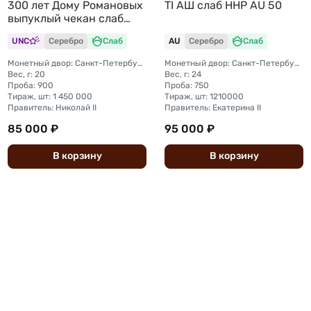
300 лет Дому Романовых
TI АШ слаб ННР AU 50
выпуклый чекан слаб
ННР MS 62
UNC
Серебро
Слаб
AU
Серебро
Слаб
Монетный двор: Санкт-Петербургский монетный двор
Монетный двор: Санкт-Петербургский монетный двор
Вес, г: 20
Вес, г: 24
Проба: 900
Проба: 750
Тираж, шт: 1 450 000
Тираж, шт: 1210000
Правитель: Николай II
Правитель: Екатерина II
85 000 ₽
95 000 ₽
В
корзину
В
корзину