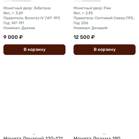
Монетный двор: Экбатана
Монетный двор: Рим
Вес, г: 3,69
Вес, г: 2,95
Правитель: Вологез IV (147-191)
Правитель: Септимий Север (193—211)
Год: 147-191
Год: 206
Номинал: Драхма
Номинал: Денарий
9 000 ₽
12 500 ₽
В
корзину
В
корзину
Монета Денарий 120-121
Монета Драхма 190