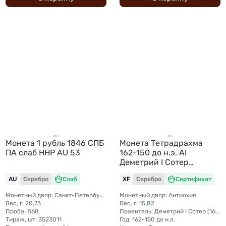
Монета 1 рубль 1846 СПБ
Монета Тетрадрахма
ПА слаб ННР AU 53
162-150 до н.э. AI
Деметрий I Сотер
Антиохия Селевкиды
AU
Серебро
Слаб
XF
Серебро
Сертификат
Монетный двор: Санкт-Петербургский монетный двор
Монетный двор: Антиохия
Вес, г: 20,73
Вес, г: 15,82
Проба: 868
Правитель: Деметрий I Сотер (162-150 до н.э.)
Тираж, шт: 3523011
Год: 162-150 до н.э.