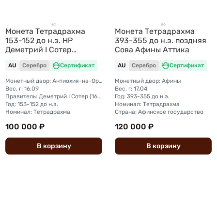
Монета Тетрадрахма
Монета Тетрадрахма
153-152 до н.э. HP
393-355 до н.э. поздняя
Деметрий I Сотер
Сова Афины Аттика
Антиохия-на-Оронте
AU
Серебро
Сертификат
AU
Серебро
Сертификат
Селевкиды
Монетный двор: Антиохия-на-Оронте
Монетный двор: Афины
Вес, г: 16.09
Вес, г: 17,04
Правитель: Деметрий I Сотер (162-150 до н.э.)
Год: 393-355 до н.э.
Год: 153-152 до н.э.
Номинал: Тетрадрахма
Номинал: Тетрадрахма
Страна: Афинское государство
100 000 ₽
120 000 ₽
В
корзину
В
корзину