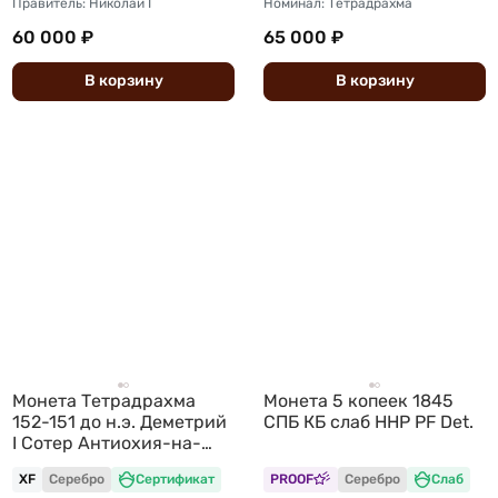
Правитель: Николай I
Номинал: Тетрадрахма
60 000 ₽
65 000 ₽
В
корзину
В
корзину
Монета Тетрадрахма
Монета 5 копеек 1845
152-151 до н.э. Деметрий
СПБ КБ слаб ННР PF Det.
I Сотер Антиохия-на-
Оронте Селевкиды
XF
Серебро
Сертификат
PROOF
Серебро
Слаб