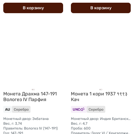
В
корзину
В
корзину
Монета Драхма 147-191
Монета 1 кори 1937 १९९३
Вологез IV Парфия
Кач
AU
Серебро
UNC
Серебро
Монетный двор: Экбатана
Монетный двор: Индия Британская, Бхудж
Вес, г: 3,74
Вес, г: 4,7
Правитель: Вологез IV (147-191)
Проба: 600
Год: 147-191
Правитель: Георг VI / Хенгарджи III