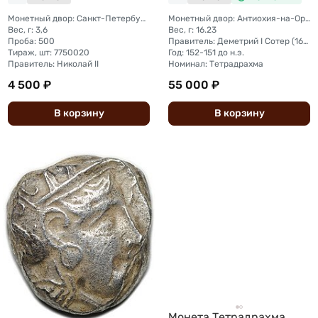
Монетный двор: Санкт-Петербургский монетный двор
Монетный двор: Антиохия-на-Оронте
Вес, г: 3,6
Вес, г: 16.23
Проба: 500
Правитель: Деметрий I Сотер (162-150 до н.э.)
Тираж, шт: 7750020
Год: 152-151 до н.э.
Правитель: Николай II
Номинал: Тетрадрахма
4 500 ₽
55 000 ₽
В
корзину
В
корзину
Монета Тетрадрахма