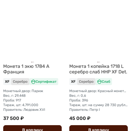
Монета 1 экю 1784 A
Монета 1 копейка 1718 L
Франция
серебро слаб ННР XF Det.
XF
Серебро
Сертификат
XF
Серебро
Слаб
Монетный двор: Париж
Монетный двор: Красный монетный двор (Москва)
Вес, г: 29,448
Вес, г: 0,6
Проба: 917
Проба: 396
Тираж, шт: 4.791.000
Тираж, шт: на сумму 28 730 рублей (полтина + гривенник + алтын + копейка)
Правитель: Людовик XVI
Правитель: Петр I
37 500 ₽
45 000 ₽
В
корзину
В
корзину