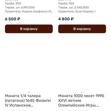
Проба: 900
Проба: 925
Тираж, шт: 6.987.000
Тираж, шт: 2.043.800
Правитель: Король Альфонсо XII (1875 - 1885)
Правитель: Хуан Карлос I
6 500 ₽
4 800 ₽
В
корзину
В
корзину
Монета 1/4 талера
Монета 1000 песет 1995
(патагона) 1645 Филипп
XXVI летние
IV Испанские
Олимпийские Игры,
Нидерланды
Атланта 1996 Испания