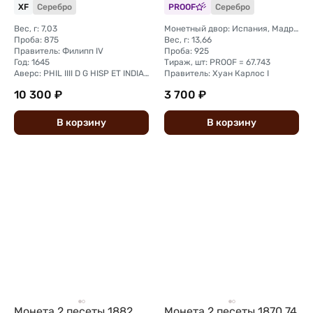
XF
Серебро
PROOF
Серебро
Вес, г: 7,03
Монетный двор: Испания, Мадрид
Проба: 875
Вес, г: 13,66
Правитель: Филипп IV
Проба: 925
Год: 1645
Тираж, шт: PROOF = 67.743
Аверс: PHIL IIII D G HISP ET INDIAR REX
Правитель: Хуан Карлос I
10 300 ₽
3 700 ₽
В
корзину
В
корзину
Монета 2 песеты 1882
Монета 2 песеты 1870 74