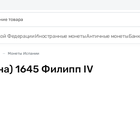
кой Федерации
Иностранные монеты
Античные монеты
Бан
Монеты Испании
на) 1645 Филипп IV