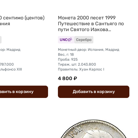
0 сентимо (центов)
Монета 2000 песет 1999
ания
Путешествие в Сантьяго по
пути Святого Иакова
Испания
UNC
Серебро
ор: Мадрид
Монетный двор: Испания, Мадрид
Вес, г: 18
Проба: 925
.787.000
Тираж, шт: 2.043.800
льфонсо XIII
Правитель: Хуан Карлос I
4 800 ₽
авить
в
корзину
Добавить
в
корзину