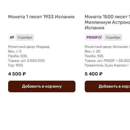
Монета 1 песет 1933 Испания
Монета 1500 песет 
Миллениум Астрон
Испания
XF
Серебро
PROOF
Серебро
Монетный двор: Мадрид
Монетный двор: Испания,
Вес, г: 5
Вес, г: 20
Проба: 835
Проба: 925
Тираж, шт: 2.000.000
Тираж, шт: PROOF = 50.00
Год: 1933
Правитель: Хуан Карлос I
4 500 ₽
5 400 ₽
Добавить
в
корзину
Добавить
в
кор