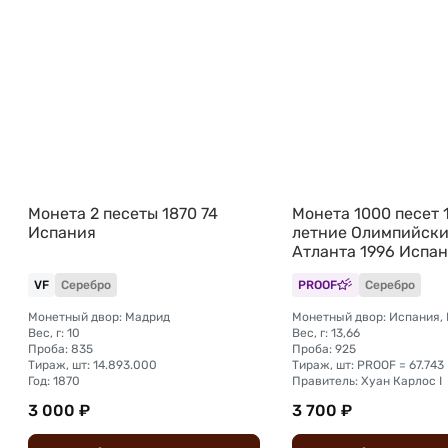
Монета 2 песеты 1870 74
Монета 1000 песет 
Испания
летние Олимпийски
Атланта 1996 Испа
VF
Серебро
PROOF
Серебро
Монетный двор: Мадрид
Монетный двор: Испания,
Вес, г: 10
Вес, г: 13,66
Проба: 835
Проба: 925
Тираж, шт: 14.893.000
Тираж, шт: PROOF = 67.743
Год: 1870
Правитель: Хуан Карлос I
3 000 ₽
3 700 ₽