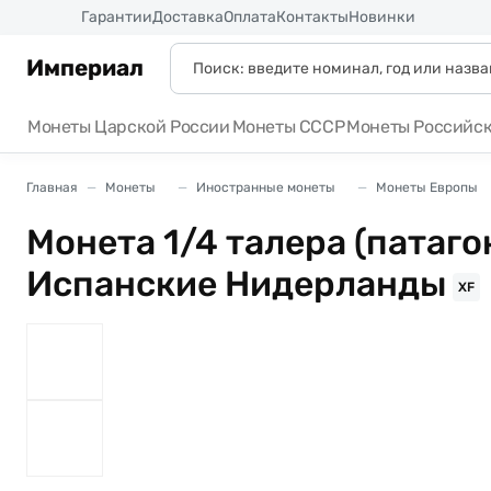
Россия
Гарантии
Доставка
Оплата
Контакты
Новинки
Империал
Монеты Царской России
Монеты СССР
Монеты Российс
Главная
Монеты
Иностранные монеты
Монеты Европы
Монета 1/4 талера (патаго
Испанские Нидерланды
XF