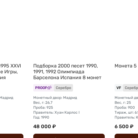
1995 XXVI
Подборка 2000 песет 1990,
Монета 5
е Игры,
1991, 1992 Олимпиада
ния
Барселона Испания 8 монет
PROOF
Серебро
VF
Серебр
 Мадрид
Монетный двор: Мадрид
Монетный дв
Вес, г: 26,7
Вес, г: 25
Проба: 925
Проба: 900
Правитель: Хуан Карлос I
Тираж, шт: 6
Год: 1990
48 000 ₽
6 500 ₽