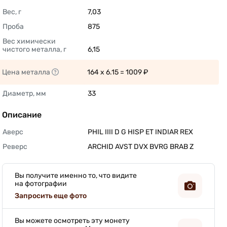
Вес, г
7,03 
Проба
875 
Вес химически 
чистого металла, г
6,15 
Цена металла
164 x 6.15 = 1009 ₽ 
Диаметр, мм
33 
Описание
Аверс
PHIL IIII D G HISP ET INDIAR REX 
Реверс
ARCHID AVST DVX BVRG BRAB Z 
Вы получите именно то, что видите
на фотографии
Запросить еще фото
Вы можете осмотреть эту монету