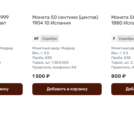
1999
Монета 50 сентимо (центов)
Монета 5
авт
1904 10 Испания
1880 Исп
XF
Серебро
F
Серебро
 Мадрид
Монетный двор: Мадрид
Монетный дв
Вес, г: 2,5
Вес, г: 2,5
Проба: 835
Проба: 835
0
Тираж, шт: 1.303.000
Тираж, шт: 2
Правитель: Альфонсо XIII
Правитель: А
1 500 ₽
800 ₽
зину
Добавить
в
корзину
Доб