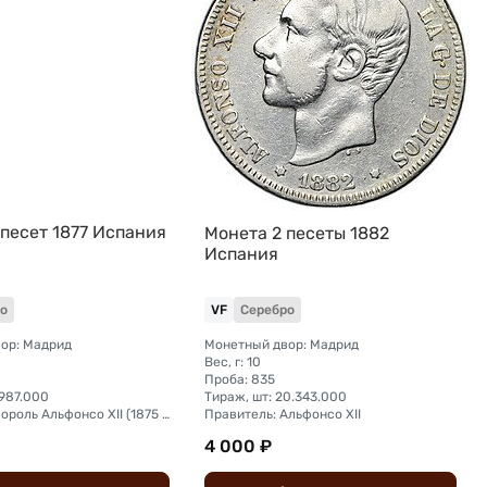
 песет 1877 Испания
Монета 2 песеты 1882
Испания
о
VF
Серебро
ор: Мадрид
Монетный двор: Мадрид
Вес, г: 10
Проба: 835
.987.000
Тираж, шт: 20.343.000
Правитель: Король Альфонсо XII (1875 - 1885)
Правитель: Альфонсо XII
4 000 ₽