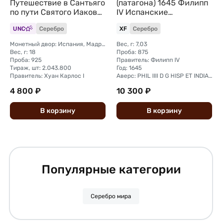
Путешествие в Сантьяго
(патагона) 1645 Филипп
по пути Святого Иакова
IV Испанские
Испания
Нидерланды
UNC
Серебро
XF
Серебро
Монетный двор: Испания, Мадрид
Вес, г: 7,03
Вес, г: 18
Проба: 875
Проба: 925
Правитель: Филипп IV
Тираж, шт: 2.043.800
Год: 1645
Правитель: Хуан Карлос I
Аверс: PHIL IIII D G HISP ET INDIAR REX
4 800 ₽
10 300 ₽
В
корзину
В
корзину
Популярные категории
Серебро мира