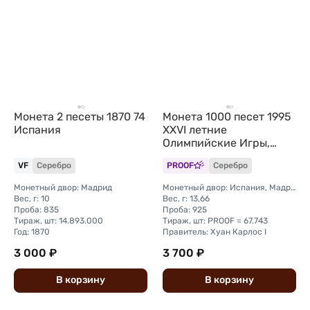
Монета 2 песеты 1870 74
Монета 1000 песет 1995
Испания
XXVI летние
Олимпийские Игры,
Атланта 1996 Испания
VF
Серебро
PROOF
Серебро
Монетный двор: Мадрид
Монетный двор: Испания, Мадрид
Вес, г: 10
Вес, г: 13,66
Проба: 835
Проба: 925
Тираж, шт: 14.893.000
Тираж, шт: PROOF = 67.743
Год: 1870
Правитель: Хуан Карлос I
3 000 ₽
3 700 ₽
В
корзину
В
корзину