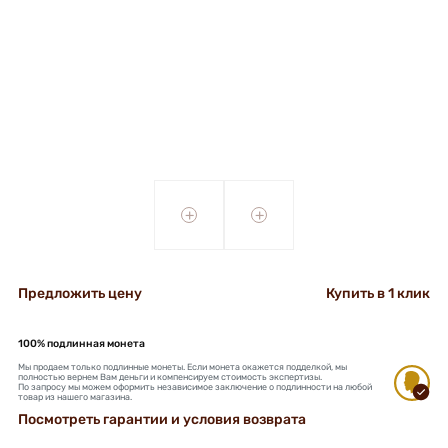
+
+
Предложить цену
Купить в 1 клик
100% подлинная монета
Мы продаем только подлинные монеты. Если монета окажется подделкой, мы
полностью вернем Вам деньги и компенсируем стоимость экспертизы.
По запросу мы можем оформить независимое заключение о подлинности на любой
товар из нашего магазина.
Посмотреть гарантии и условия возврата