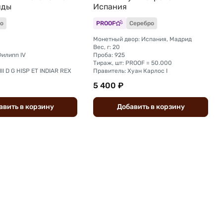
нды
Испания
о
PROOF
Серебро
Монетный двор: Испания, Мадрид
Вес, г: 20
Филипп IV
Проба: 925
Тираж, шт: PROOF = 50.000
III D G HISP ET INDIAR REX
Правитель: Хуан Карлос I
5 400 ₽
авить
в
корзину
Добавить
в
корзину