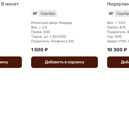
 8 монет
Нидерла
XF
Серебро
XF
Серебр
Монетный двор: Мадрид
Вес, г: 7,03
Вес, г: 2,5
Проба: 875
Проба: 835
Правитель: 
Тираж, шт: 1.303.000
Год: 1645
Правитель: Альфонсо XIII
Аверс: PHIL I
1 500 ₽
10 300 ₽
зину
Добавить
в
корзину
Доб