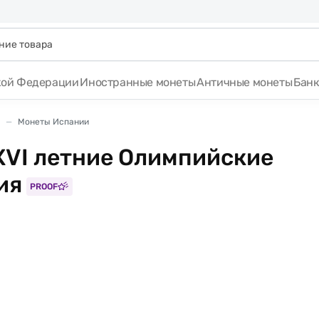
кой Федерации
Иностранные монеты
Античные монеты
Бан
Монеты Испании
XVI летние Олимпийские
ия
PROOF