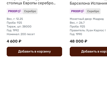
столица Европы серебро
Барселона Испания
Испания
PROOF
Серебро
PROOF
Серебро
Вес, г: 12,25
Монетный двор: Мадрид
Проба: 925
Вес, г: 26,7
Тираж, шт: 38000
Проба: 925
Год: 1992
Правитель: Хуан Карлос I
Номинал: 200 песет
Год: 1990
4 600 ₽
48 000 ₽
Добавить
в
корзину
Добавить
в
кор