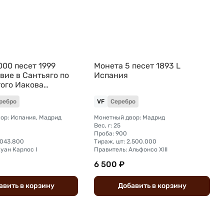
000 песет 1999
Монета 5 песет 1893 L
вие в Сантьяго по
Испания
того Иакова
ребро
VF
Серебро
ор: Испания, Мадрид
Монетный двор: Мадрид
Вес, г: 25
Проба: 900
.043.800
Тираж, шт: 2.500.000
уан Карлос I
Правитель: Альфонсо XIII
6 500 ₽
авить
в
корзину
Добавить
в
корзину