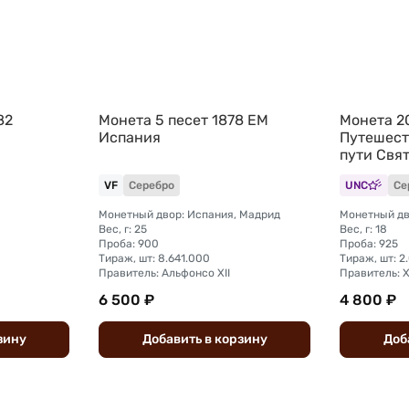
82
Монета 5 песет 1878 EM
Монета 2
Испания
Путешест
пути Свя
Испания
VF
Серебро
UNC
Се
Монетный двор: Испания, Мадрид
Монетный дв
Вес, г: 25
Вес, г: 18
Проба: 900
Проба: 925
Тираж, шт: 8.641.000
Тираж, шт: 2
Правитель: Альфонсо XII
Правитель: Х
6 500 ₽
4 800 ₽
зину
Добавить
в
корзину
Доб