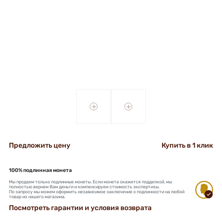
+
+
Предложить цену
Купить в 1 клик
100% подлинная монета
Мы продаем только подлинные монеты. Если монета окажется подделкой, мы
полностью вернем Вам деньги и компенсируем стоимость экспертизы.
По запросу мы можем оформить независимое заключение о подлинности на любой
товар из нашего магазина.
Посмотреть гарантии и условия возврата