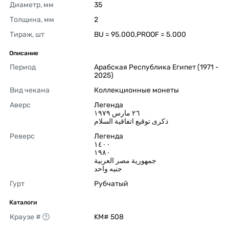
Диаметр, мм
35 
Толщина, мм
2 
Тираж, шт
BU = 95.000,PROOF = 5.000 
Описание
Период
Арабская Республика Египет (1971 - 
2025) 
Вид чекана
Коллекционные монеты 
Аверс
Легенда

٢٦ مارس ١٩٧٩

ذكرى توقيع اتفاقية السلام 
Реверс
Легенда

١٤٠٠

١٩٨٠

جمهورية مصر العربية

جنيه واحد 
Гурт
Рубчатый 
Каталоги
Краузе #
KM# 508 