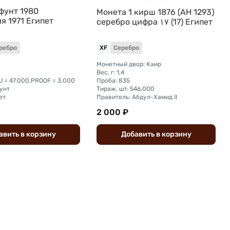
фунт 1980
Монета 1 кирш 1876 (AH 1293)
я 1971 Египет
серебро цифра ١٧ (17) Египет
ребро
XF
Серебро
Монетный двор: Каир
Вес, г: 1,4
U = 47.000,PROOF = 3.000
Проба: 835
унт
Тираж, шт: 546.000
ет
Правитель: Абдул-Хамид II
2 000 ₽
авить
в
корзину
Добавить
в
корзину