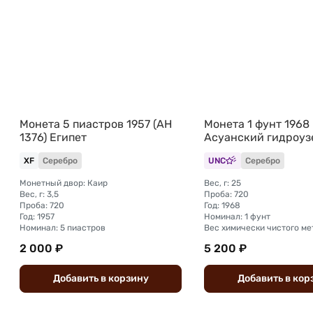
Монета 5 пиастров 1957 (AH
Монета 1 фунт 1968
1376) Египет
Асуанский гидроуз
XF
Серебро
UNC
Серебро
Монетный двор: Каир
Вес, г: 25
Вес, г: 3,5
Проба: 720
Проба: 720
Год: 1968
Год: 1957
Номинал: 1 фунт
Номинал: 5 пиастров
Вес химически чистого мет
2 000 ₽
5 200 ₽
Добавить
в
корзину
Добавить
в
кор