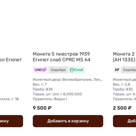
Монета 5 пиастров 1939
Монета 2 
ел Египет
Египет слаб CPRC MS 64
(AH 1335)
UNC
Серебро
Слаб
XF
Серебр
Монетный двор: Великобритания, Лондон
Монетный дв
Вес, г: 7
Вес, г: 2,8
Проба: 835
Проба: 835
Тираж, шт: Unc = 8.000.000
Тираж, шт: 4
алла, г: 18
Правитель: Фарук I
Правитель: 
9 500 ₽
2 500 ₽
зину
Добавить
в
корзину
Доб