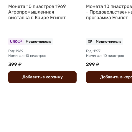
Монета 10 пиастров 1969
Монета 10 пиастров
Агропромышленная
- Продовольственн
выставка в Каире Египет
программа Египет
UNC
Медно-никель
XF
Медно-никель
Год: 1969
Год: 1977
Номинал: 10 пиастров
Номинал: 10 пиастров
399 ₽
299 ₽
Добавить
в
корзину
Добавить
в
кор