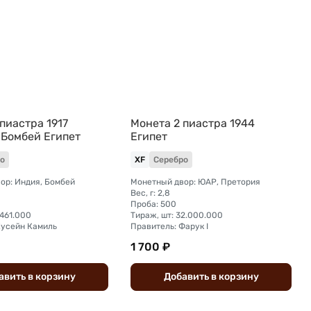
пиастра 1917
Монета 2 пиастра 1944
 Бомбей Египет
Египет
о
XF
Серебро
ор: Индия, Бомбей
Монетный двор: ЮАР, Претория
Вес, г: 2,8
Проба: 500
.461.000
Тираж, шт: 32.000.000
Хусейн Камиль
Правитель: Фарук I
1 700 ₽
авить
в
корзину
Добавить
в
корзину