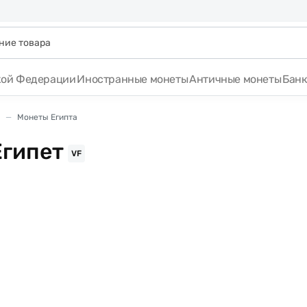
кой Федерации
Иностранные монеты
Античные монеты
Бан
Монеты Египта
Египет
VF