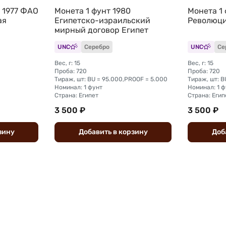
 1977 ФАО
Монета 1 фунт 1980
Монета 1 
ая
Египетско-израильский
Революци
мирный договор Египет
UNC
Серебро
UNC
Се
Вес, г: 15
Вес, г: 15
Проба: 720
Проба: 720
Тираж, шт: BU = 95.000,PROOF = 5.000
Тираж, шт: B
Номинал: 1 фунт
Номинал: 1 ф
Страна: Египет
Страна: Егип
3 500 ₽
3 500 ₽
зину
Добавить
в
корзину
Доб