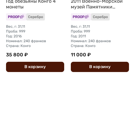
Год обезьяны Конго 4
2011 Военно-Морской
монеты
музей Памятники
Санкт-Петербурга
PROOF
Серебро
PROOF
Серебро
Конго
Вес, г: 31,11
Вес, г: 31,11
Проба: 999
Проба: 999
Год: 2016
Год: 2011
Номинал: 240 франков
Номинал: 240 франков
Страна: Конго
Страна: Конго
35 800 ₽
11 000 ₽
В
корзину
В
корзину