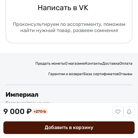
Написать в VK
Проконсультируем по ассортименту, поможем
найти нужный товар, развеем сомнения
Продать монеты
О магазине
Контакты
Доставка
Оплата
Гарантии и возврат
База сертификатов
Отзывы
Империал
Подписывайтесь на нас:
9 000 ₽
+270
Вакансии
Публичная оферта
Политика обработки персональных данных
Карта сайта
Добавить в корзину
© 2016 – 2026 ИП Титов Александр Михайлович
Нумизматический интернет-магазин “Империал”