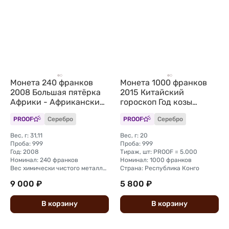
Монета 240 франков
Монета 1000 франков
2008 Большая пятёрка
2015 Китайский
Африки - Африканский
гороскоп Год козы
слон Конго
Республика Конго
PROOF
Серебро
PROOF
Серебро
Вес, г: 31,11
Вес, г: 20
Проба: 999
Проба: 999
Год: 2008
Тираж, шт: PROOF = 5.000
Номинал: 240 франков
Номинал: 1000 франков
Вес химически чистого металла, г: 31,1
Страна: Республика Конго
9 000 ₽
5 800 ₽
В
корзину
В
корзину