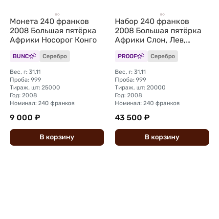
Монета 240 франков
Набор 240 франков
2008 Большая пятёрка
2008 Большая пятёрка
Африки Носорог Конго
Африки Слон, Лев,
Буйвол, Леопард,
BUNC
Серебро
PROOF
Серебро
Носорог Конго 5 монет
(футляр)
Вес, г: 31,11
Вес, г: 31,11
Проба: 999
Проба: 999
Тираж, шт: 25000
Тираж, шт: 20000
Год: 2008
Год: 2008
Номинал: 240 франков
Номинал: 240 франков
9 000 ₽
43 500 ₽
В
корзину
В
корзину