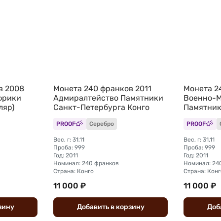
в 2008
Монета 240 франков 2011
Монета 2
фрики
Адмиралтейство Памятники
Военно-М
ляр)
Санкт-Петербурга Конго
Памятник
Петербур
PROOF
Серебро
PROOF
Вес, г: 31,11
Вес, г: 31,11
Проба: 999
Проба: 999
Год: 2011
Год: 2011
Номинал: 240 франков
Номинал: 24
Страна: Конго
Страна: Конг
11 000 ₽
11 000 ₽
зину
Добавить
в
корзину
Доб