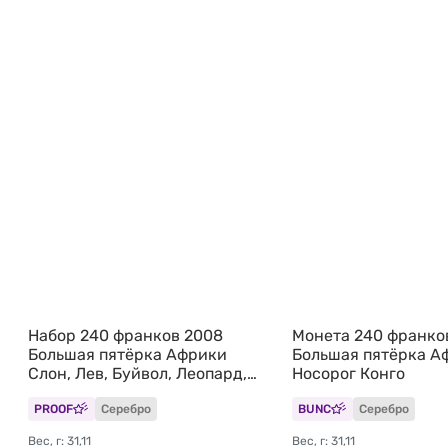
Набор 240 франков 2008
Монета 240 франко
Большая пятёрка Африки
Большая пятёрка А
Слон, Лев, Буйвол, Леопард,
Носорог Конго
Носорог Конго 5 монет
PROOF
Серебро
BUNC
Серебро
(футляр)
Вес, г: 31,11
Вес, г: 31,11