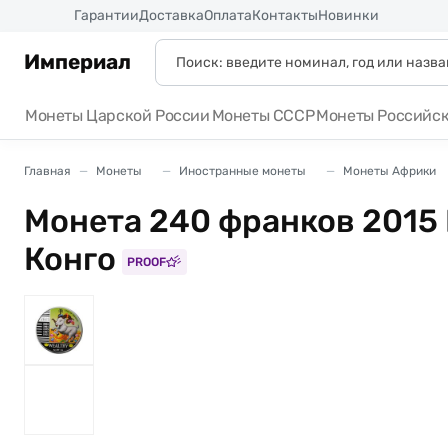
Россия
Гарантии
Доставка
Оплата
Контакты
Новинки
Империал
Монеты Царской России
Монеты СССР
Монеты Российс
Главная
Монеты
Иностранные монеты
Монеты Африки
Монета 240 франков 2015 
Конго
PROOF