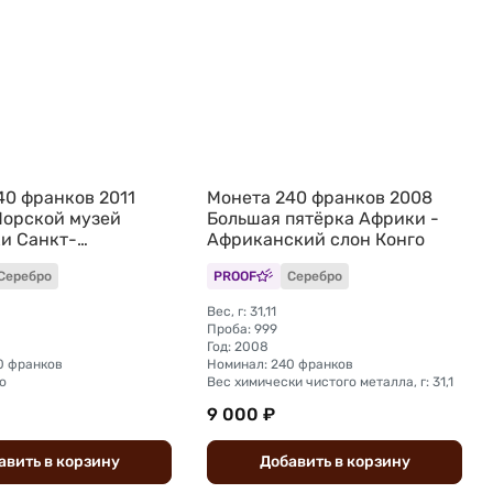
40 франков 2011
Монета 240 франков 2008
орской музей
Большая пятёрка Африки -
и Санкт-
Африканский слон Конго
га Конго
Серебро
PROOF
Серебро
Вес, г: 31,11
Проба: 999
Год: 2008
0 франков
Номинал: 240 франков
о
Вес химически чистого металла, г: 31,1
9 000 ₽
авить
в
корзину
Добавить
в
корзину