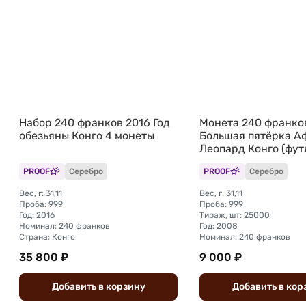
Набор 240 франков 2016 Год
Монета 240 франко
обезьяны Конго 4 монеты
Большая пятёрка А
Леопард Конго (фут
PROOF
Серебро
PROOF
Серебро
Вес, г: 31,11
Вес, г: 31,11
Проба: 999
Проба: 999
Год: 2016
Тираж, шт: 25000
Номинал: 240 франков
Год: 2008
Страна: Конго
Номинал: 240 франков
35 800 ₽
9 000 ₽
Добавить
в
корзину
Добавить
в
кор