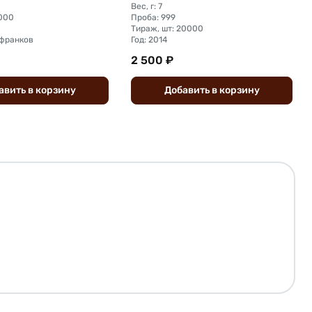
Вес, г: 7
5000
Проба: 999
Тираж, шт: 20000
 франков
Год: 2014
2 500 ₽
авить
в
корзину
Добавить
в
корзину