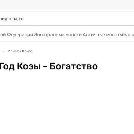
кой Федерации
Иностранные монеты
Античные монеты
Бан
Монеты Конго
Год Козы - Богатство