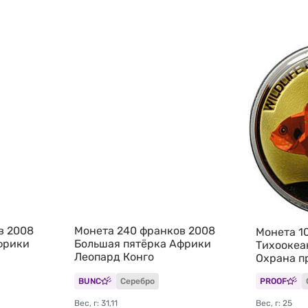
в 2008
Монета 240 франков 2008
Монета 1
фрики
Большая пятёрка Африки
Тихоокеа
Леопард Конго
Охрана п
BUNC
Серебро
PROOF
Вес, г: 31,11
Вес, г: 25