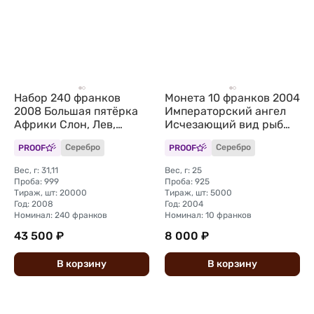
Набор 240 франков
Монета 10 франков 2004
2008 Большая пятёрка
Императорский ангел
Африки Слон, Лев,
Исчезающий вид рыб
Буйвол, Леопард,
Конго
PROOF
Серебро
PROOF
Серебро
Носорог Конго 5 монет
(футляр)
Вес, г: 31,11
Вес, г: 25
Проба: 999
Проба: 925
Тираж, шт: 20000
Тираж, шт: 5000
Год: 2008
Год: 2004
Номинал: 240 франков
Номинал: 10 франков
43 500 ₽
8 000 ₽
В
корзину
В
корзину