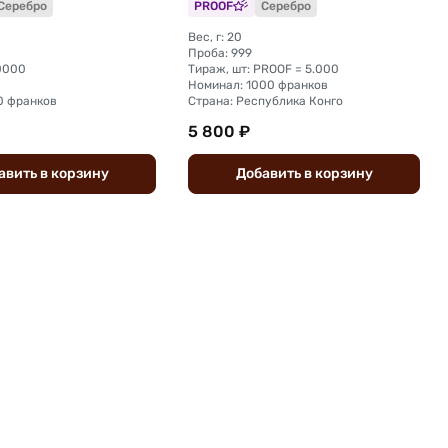
Серебро
PROOF
Серебро
Вес, г: 20
Проба: 999
10000
Тираж, шт: PROOF = 5.000
Номинал: 1000 франков
0 франков
Страна: Республика Конго
5 800 ₽
авить
в
корзину
Добавить
в
корзину