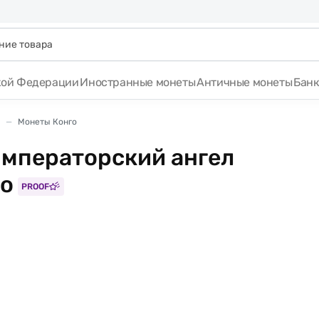
кой Федерации
Иностранные монеты
Античные монеты
Бан
Монеты Конго
Императорский ангел
го
PROOF