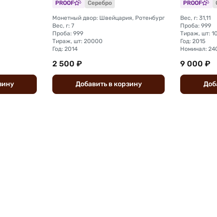
PROOF
Серебро
PROOF
Монетный двор: Швейцария, Ротенбург
Вес, г: 31,11
Вес, г: 7
Проба: 999
Проба: 999
Тираж, шт: 
Тираж, шт: 20000
Год: 2015
Год: 2014
Номинал: 24
2 500 ₽
9 000 ₽
зину
Добавить
в
корзину
Доб