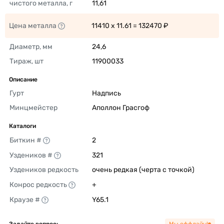
чистого металла, г
11,61 
Цена металла
11410 x 11.61 = 132470 ₽ 
Диаметр, мм
24,6 
Тираж, шт
11900033 
Описание
Гурт
Надпись 
Минцмейстер
Аполлон Грасгоф 
Каталоги
Биткин #
2 
Уздеников #
321 
Уздеников редкость
очень редкая (черта с точкой) 
Конрос редкость
+ 
Краузе #
Y65.1 