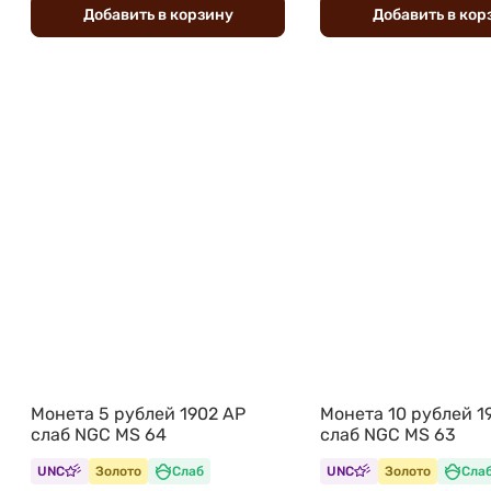
Добавить
в
корзину
Добавить
в
кор
Монета 5 рублей 1902 АР
Монета 10 рублей 1
слаб NGC MS 64
слаб NGC MS 63
UNC
Золото
Слаб
UNC
Золото
Сла