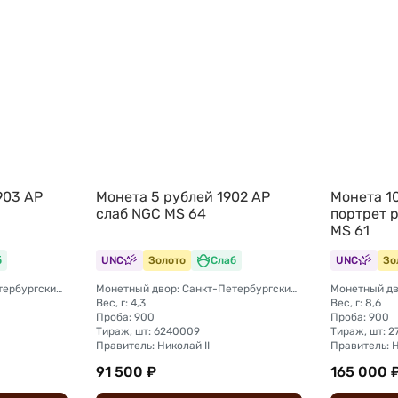
903 АР
Монета 5 рублей 1902 АР
Монета 10
слаб NGC MS 64
портрет 
MS 61
б
UNC
Золото
Слаб
UNC
Зо
Монетный двор: Санкт-Петербургский монетный двор
Монетный двор: Санкт-Петербургский монетный двор
Вес, г: 4,3
Вес, г: 8,6
Проба: 900
Проба: 900
Тираж, шт: 6240009
Тираж, шт: 
Правитель: Николай II
Правитель: Н
91 500 ₽
165 000 