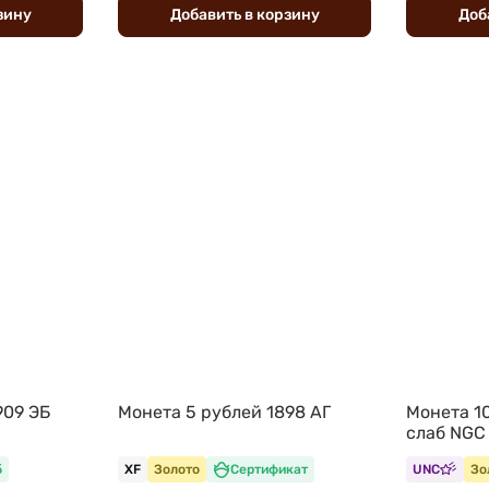
зину
Добавить
в
корзину
Доб
909 ЭБ
Монета 5 рублей 1898 АГ
Монета 1
слаб NGC
б
XF
Золото
Сертификат
UNC
Зо