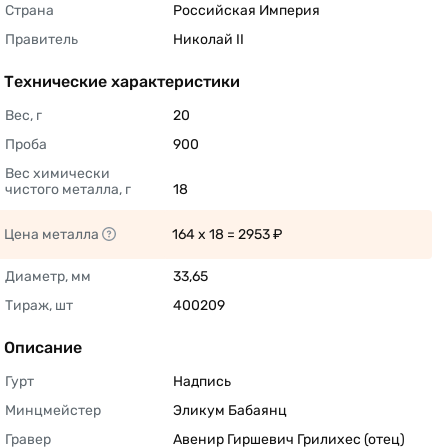
Страна
Российская Империя 
Правитель
Николай II 
Технические характеристики
Вес, г
20 
Проба
900 
Вес химически 
чистого металла, г
18 
Цена металла
164 x 18 = 2953 ₽ 
Диаметр, мм
33,65 
Тираж, шт
400209 
Описание
Гурт
Надпись 
Минцмейстер
Эликум Бабаянц 
Гравер
Авенир Гиршевич Грилихес (отец) 