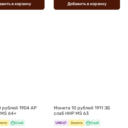
авить
в
корзину
Добавить
в
корзину
0 рублей 1904 АР
Монета 10 рублей 1911 ЭБ
 MS 64+
слаб ННР MS 63
лото
Слаб
UNC
Золото
Слаб