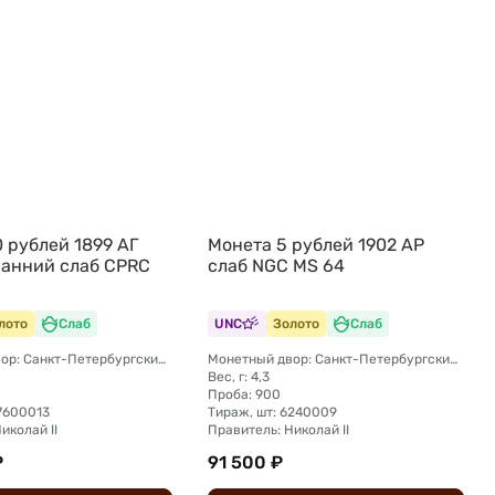
 рублей 1899 АГ
Монета 5 рублей 1902 АР
ранний слаб CPRC
слаб NGC MS 64
лото
Слаб
UNC
Золото
Слаб
Монетный двор: Санкт-Петербургский монетный двор
Монетный двор: Санкт-Петербургский монетный двор
Вес, г: 4,3
Проба: 900
27600013
Тираж, шт: 6240009
иколай II
Правитель: Николай II
₽
91 500 ₽