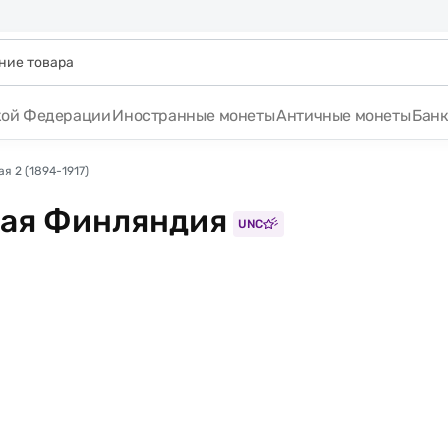
кой Федерации
Иностранные монеты
Античные монеты
Бан
я 2 (1894-1917)
кая Финляндия
UNC