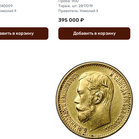
Проба: 900
6240009
Тираж, шт: 2817019
иколай II
Правитель: Николай II
395 000 ₽
авить
в
корзину
Добавить
в
корзину