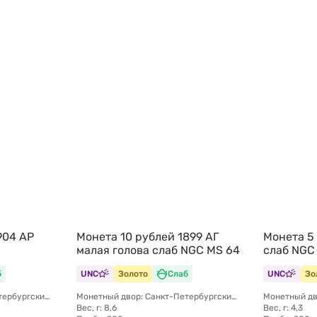
904 АР
Монета 10 рублей 1899 АГ
Монета 5
малая голова слаб NGC MS 64
слаб NGC
б
UNC
Золото
Слаб
UNC
Зо
Монетный двор: Санкт-Петербургский монетный двор
Монетный двор: Санкт-Петербургский монетный двор
Вес, г: 8,6
Вес, г: 4,3