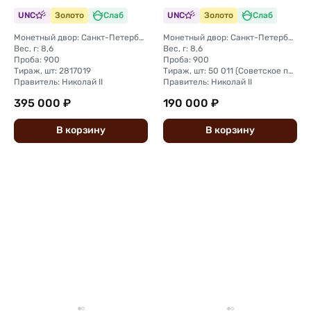
UNC
Золото
Слаб
UNC
Золото
Слаб
Монетный двор: Санкт-Петербургский монетный двор
Монетный двор: Санкт-Петербургский монетный двор
Вес, г: 8,6
Вес, г: 8,6
Проба: 900
Проба: 900
Тираж, шт: 2817019
Тираж, шт: 50 011 (Советское правительство с декабря 1925 г. по март 1926 г. отчеканило 2 011 000 10-ти рублевого достоинства царского образца, предположительно штемпелями 1911 г.)
Правитель: Николай II
Правитель: Николай II
395 000 ₽
190 000 ₽
В
корзину
В
корзину