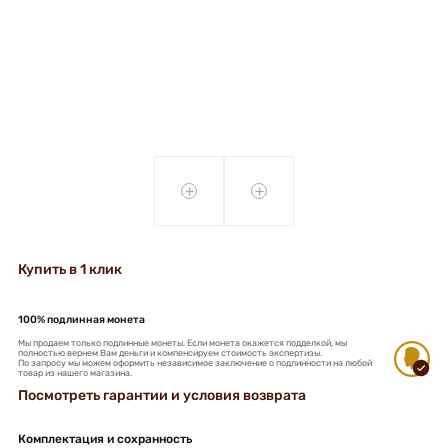
+
+
Купить в 1 клик
100% подлинная монета
Мы продаем только подлинные монеты. Если монета окажется подделкой, мы
полностью вернем Вам деньги и компенсируем стоимость экспертизы.
По запросу мы можем оформить независимое заключение о подлинности на любой
товар из нашего магазина.
Посмотреть гарантии и условия возврата
Комплектация и сохранность