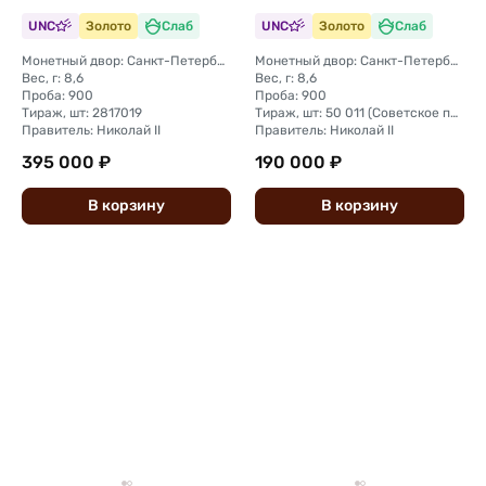
UNC
Золото
Слаб
UNC
Золото
Слаб
Монетный двор: Санкт-Петербургский монетный двор
Монетный двор: Санкт-Петербургский монетный двор
Вес, г: 8,6
Вес, г: 8,6
Проба: 900
Проба: 900
Тираж, шт: 2817019
Тираж, шт: 50 011 (Советское правительство с декабря 1925 г. по март 1926 г. отчеканило 2 011 000 10-ти рублевого достоинства царского образца, предположительно штемпелями 1911 г.)
Правитель: Николай II
Правитель: Николай II
395 000 ₽
190 000 ₽
В
корзину
В
корзину