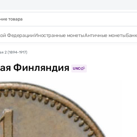
кой Федерации
Иностранные монеты
Античные монеты
Бан
я 2 (1894-1917)
кая Финляндия
UNC