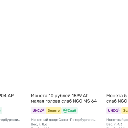
904 АР
Монета 10 рублей 1899 АГ
Монета 5
малая голова слаб NGC MS 64
слаб NGC
б
UNC
Золото
Слаб
UNC
Зо
Монетный двор: Санкт-Петербургский монетный двор
Монетный двор: Санкт-Петербургский монетный двор
Вес, г: 8,6
Вес, г: 4,3