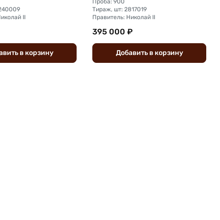
Проба: 900
6240009
Тираж, шт: 2817019
иколай II
Правитель: Николай II
395 000 ₽
авить
в
корзину
Добавить
в
корзину