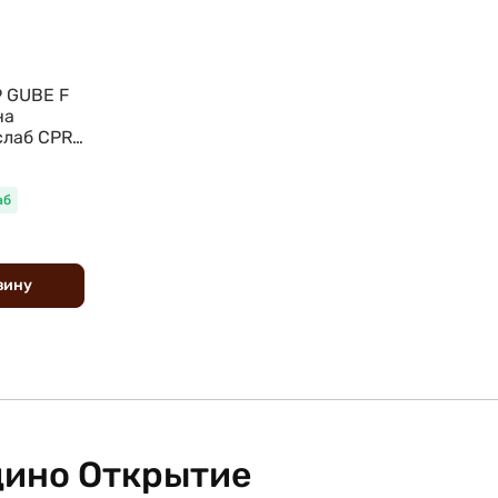
9 GUBE F
на
слаб CPRC
аб
зину
дино Открытие