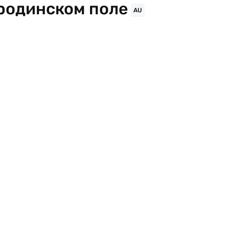
родинском поле
AU