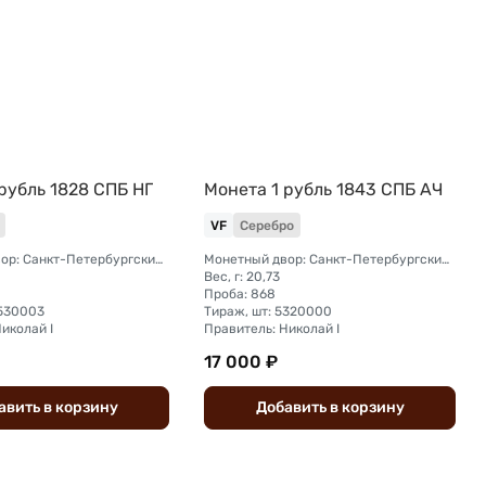
рубль 1828 СПБ НГ
Монета 1 рубль 1843 СПБ АЧ
VF
Серебро
Монетный двор: Санкт-Петербургский монетный двор
Монетный двор: Санкт-Петербургский монетный двор
Вес, г: 20,73
Проба: 868
2530003
Тираж, шт: 5320000
иколай I
Правитель: Николай I
17 000 ₽
авить
в
корзину
Добавить
в
корзину