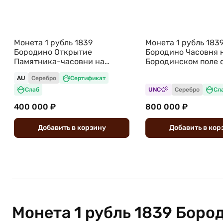
Монета 1 рубль 1839
Монета 1 рубль 183
Бородино Открытие
Бородино Часовня 
Памятника-часовни на
Бородинском поле 
Бородинском поле слаб ННР
MS 61
AU
Серебро
Сертификат
AU 53
Слаб
UNC
Серебро
Сл
400 000 ₽
800 000 ₽
Добавить
в
корзину
Добавить
в
кор
Монета 1 рубль 1839 Боро