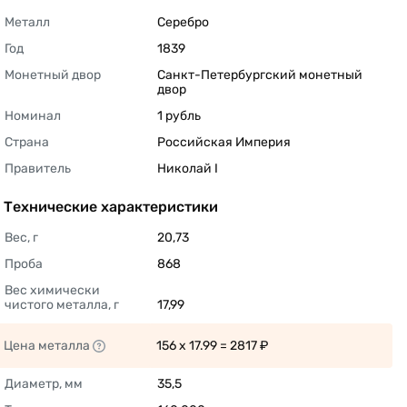
Металл
Серебро 
Год
1839 
Монетный двор
Санкт-Петербургский монетный 
двор 
Номинал
1 рубль 
Страна
Российская Империя 
Правитель
Николай I 
Технические характеристики
Вес, г
20,73 
Проба
868 
Вес химически 
чистого металла, г
17,99 
Цена металла
156 x 17.99 = 2817 ₽ 
Диаметр, мм
35,5 