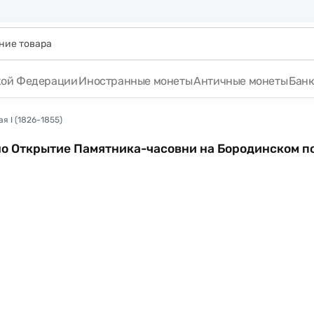
кой Федерации
Иностранные монеты
Античные монеты
Бан
я I (1826-1855)
ино Открытие Памятника-часовни на Бородинском по